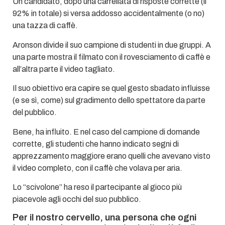
Un candidato, dopo una carrellata di risposte corrette (il
92% in totale) si versa addosso accidentalmente (o no)
una tazza di caffè.
Aronson divide il suo campione di studenti in due gruppi. A
una parte mostra il filmato con il rovesciamento di caffè e
all’altra parte il video tagliato.
Il suo obiettivo era capire se quel gesto sbadato influisse
(e se sì, come) sul gradimento dello spettatore da parte
del pubblico.
Bene, ha influito. E nel caso del campione di domande
corrette, gli studenti che hanno indicato segni di
apprezzamento maggiore erano quelli che avevano visto
il video completo, con il caffè che volava per aria.
Lo “scivolone” ha reso il partecipante al gioco più
piacevole agli occhi del suo pubblico.
Per il nostro cervello, una persona che ogni