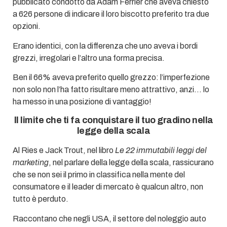
pubblicato condotto da Adam Ferrier che aveva chiesto
a 626 persone di indicare il loro biscotto preferito tra due
opzioni.
Erano identici, con la differenza che uno aveva i bordi
grezzi, irregolari e l’altro una forma precisa.
Ben il 66% aveva preferito quello grezzo: l’imperfezione
non solo non l’ha fatto risultare meno attrattivo, anzi… lo
ha messo in una posizione di vantaggio!
Il limite che ti fa conquistare il tuo gradino nella
legge della scala
Al Ries e Jack Trout, nel libro
Le 22 immutabili leggi del
marketing
, nel parlare della legge della scala, rassicurano
che se non sei il primo in classifica nella mente del
consumatore e il leader di mercato è qualcun altro, non
tutto è perduto.
Raccontano che negli USA, il settore del noleggio auto