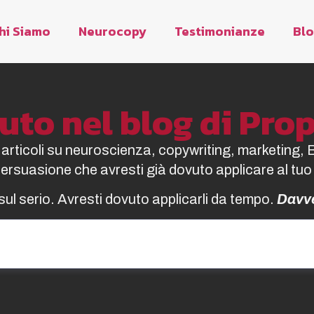
hi Siamo
Neurocopy
Testimonianze
Bl
to nel blog di Pr
i articoli su neuroscienza, copywriting, marketing, 
 persuasione che avresti già dovuto applicare al tuo
sul serio. Avresti dovuto applicarli da tempo.
Davv