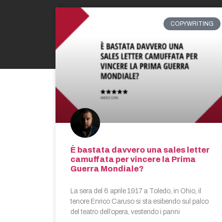
COPYWRITING
È bastata davvero una sales letter
camuffata per vincere la Prima
Guerra Mondiale?
La sera del 6 aprile 1917 a Toledo, in Ohio, il
tenore Enrico Caruso si sta esibendo sul palco
del teatro dell’opera, vestendo i panni