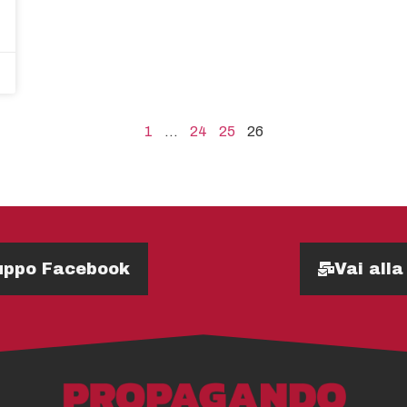
1
…
24
25
26
Gruppo Facebook
Vai alla