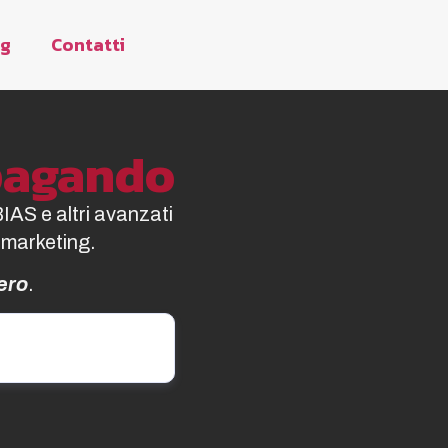
og
Contatti
opagando
BIAS e altri avanzati
 marketing.
ero
.