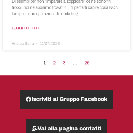
Di esempi per non “imparare a zoppicare” ce ne sono fin
troppi, noi ne abbiamo trovati 4 + 1 per farti capire cosa NON
fare per le tue operazioni di marketing.
LEGGI TUTTO »
Andrea Serra
11/07/2023
1
2
3
…
26
Iscriviti al Gruppo Facebook
Vai alla pagina contatti