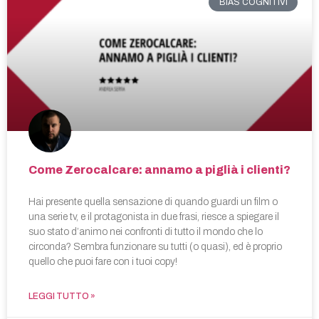
BIAS COGNITIVI
Come Zerocalcare: annamo a piglià i clienti?
Hai presente quella sensazione di quando guardi un film o
una serie tv, e il protagonista in due frasi, riesce a spiegare il
suo stato d’animo nei confronti di tutto il mondo che lo
circonda? Sembra funzionare su tutti (o quasi), ed è proprio
quello che puoi fare con i tuoi copy!
LEGGI TUTTO »