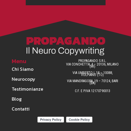
Menu
PROPAGANDO S.R.L.
VIA CONCHETTA, 4 – 20136, MILANO
(MI)
Chi Siamo
VIA UMBERTO I, 18 – 10088,
VOLPIANO (TO)
Neurocopy
VIA MANDRAGORA, 19 – 70124, BARI
(BA)
Testimonianze
C.F. E P.IVA 12170790013
Blog
Contatti