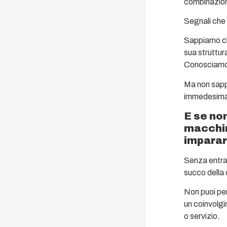
combinazione
Segnali che
Sappiamo ch
sua struttur
Conosciamo 
Ma non sapp
immedesimando
E se no
macchin
imparar
Senza entrar
succo della
Non puoi pe
un coinvolgi
o servizio.