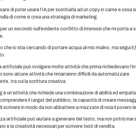
sare di poter usare l’IA per sostituirla ad un copy in carne e ossa s
nulla di come si crea una strategia di marketing.
per un secondo sull’evidente conflitto di interessi che mi porta a s
e.
no che io stia cercando di portare acqua al mio mulino, ma segui il
to.
za artificiale può svolgere molte attività che prima richiedevano l’i
 sono alcune attività che rimarranno difficili da automatizzare
e, tra cui la scrittura creativa.
g è un’attività che richiede una combinazione di abilità ed empatia,
comprendere il target del pubblico, la capacità di creare messaggi
di scrivere in modo da non abbattere a mazzate di noia il povero l
za artificiale può aiutare a generare del testo, ma non potrà mai so
no e la creatività necessari per scrivere testi di vendita.