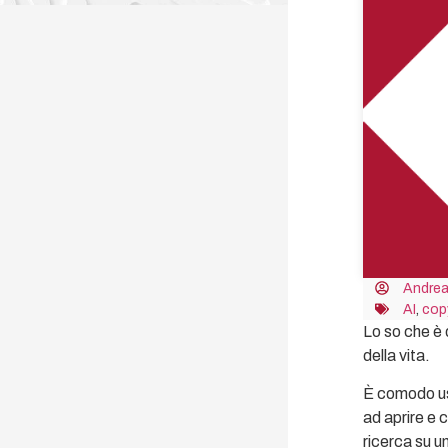
Andrea
AI
,
cop
Lo so che è 
della vita.
È comodo us
ad aprire e 
ricerca su u