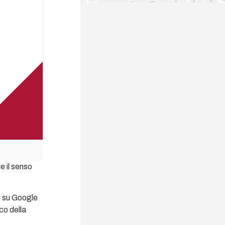
e il senso
o su Google
co della