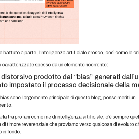
e battute a parte, l’intelligenza artificiale cresce, così come le cr
 caratterizzate spesso da un elemento ricorrente:
o distorsivo prodotto dai “bias” generati dall
ato impostato il processo decisionale della 
i bias sono l’argomento principale di questo blog, penso meriti un
mento.
rla tra profani come me di intelligenza artificiale, c’è sempre quel
di timore reverenziale che proviamo verso qualcosa di evoluto c
 in fondo.