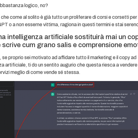
 abbastanza logico, no?
 che come al solito è già tutto un proliferare di corsi e corsetti pe
T o a non esserne vittima, ragiona in questi termini e stai seren
 intelligenza artificiale sostituirà mai un co
 scrive cum grano salis e comprensione emo
 se proprio sei motivato ad affidare tutto il marketing e il copy ad
za artificiale, ti do un sentito augurio che questa riesca a vendere 
ervizi meglio di come vende sé stessa.