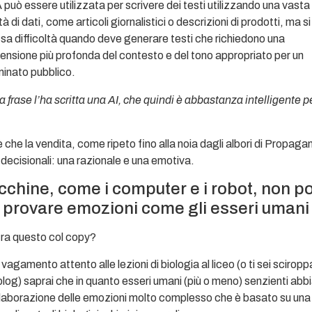
 può essere utilizzata per scrivere dei testi utilizzando una vasta
à di dati, come articoli giornalistici o descrizioni di prodotti, ma s
ssa difficoltà quando deve generare testi che richiedono una
nsione più profonda del contesto e del tono appropriato per un
inato pubblico.
 frase l’ha scritta una AI, che quindi è abbastanza intelligente pe
è che la vendita, come ripeto fino alla noia dagli albori di Propag
ecisionali: una razionale e una emotiva.
chine, come i computer e i robot, non 
provare emozioni come gli esseri umani
tra questo col copy?
 vagamento attento alle lezioni di biologia al liceo (o ti sei scirop
 blog) saprai che in quanto esseri umani (più o meno) senzienti ab
elaborazione delle emozioni molto complesso che è basato su una