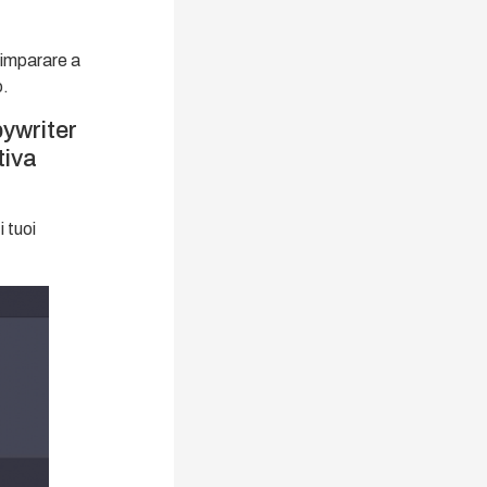
r imparare a
o.
pywriter
tiva
i tuoi