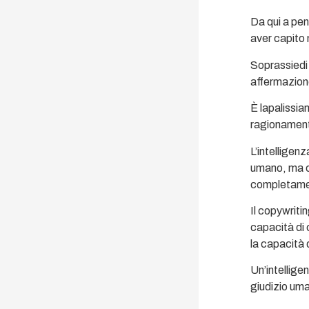
Da qui a pen
aver capito 
Soprassiedi 
affermazion
È lapalissia
ragionamen
L’intelligen
umano, ma ci
completament
Il copywritin
capacità di 
la capacità 
Un’intelligen
giudizio uma