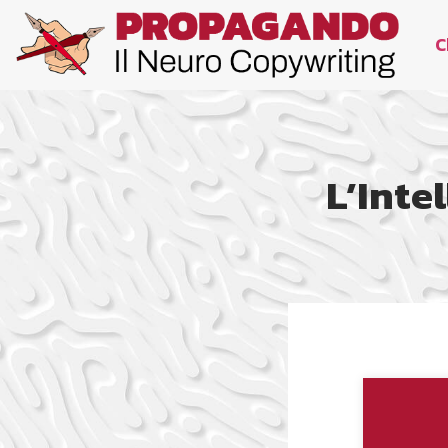
C
L’Inte