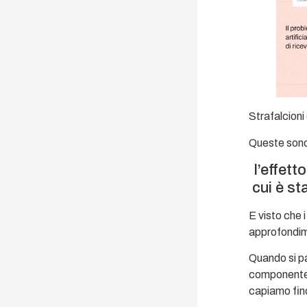
Strafalcioni 
Queste sono
l’effett
cui è st
E visto che 
approfondi
Quando si pa
componente 
capiamo fino