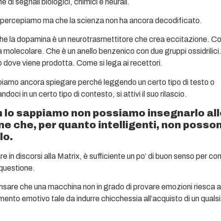
 di segnali biologici, chimici e neurali.
 percepiamo ma che la scienza non ha ancora decodificato.
e la dopamina è un neurotrasmettitore che crea eccitazione. C
a molecolare. Che è un anello benzenico con due gruppi ossidrilici
dove viene prodotta. Come si lega ai recettori.
iamo ancora spiegare perché leggendo un certo tipo di testo o
ci in un certo tipo di contesto, si attivi il suo rilascio.
n lo sappiamo non possiamo insegnarlo all
e che, per quanto intelligenti, non posso
lo.
e in discorsi alla Matrix, è sufficiente un po’ di buon senso per co
 questione.
nsare che una macchina non in grado di provare emozioni riesca 
mento emotivo tale da indurre chicchessia all’acquisto di un quals