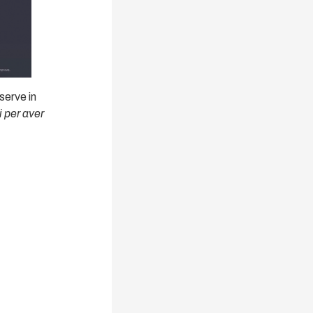
 serve in
 per aver