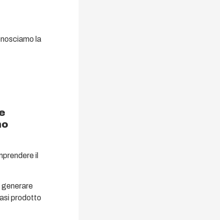
onosciamo la
.
e
no
mprendere il
a generare
iasi prodotto