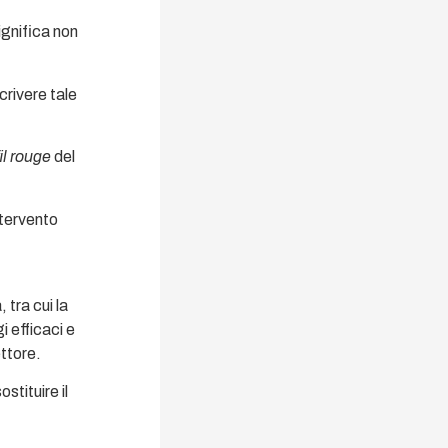
ignifica non
crivere tale
fil rouge
del
ntervento
 tra cui la
 efficaci e
ettore.
stituire il