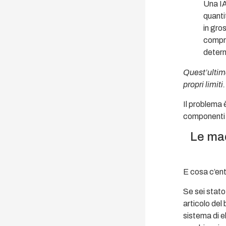
Una IA
quantit
in gro
compre
determ
Quest’ultima
propri limiti.
Il problema 
componenti d
Le mac
E cosa c’en
Se sei stato
articolo del
sistema di 