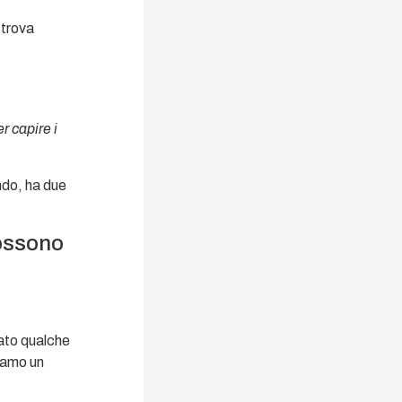
i trova
r capire i
ando, ha due
possono
pato qualche
biamo un