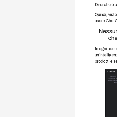
Direi che è
Quindi, visto
usare ChatGP
Nessuna
che
In ogni caso,
un’intelligen
prodotti e s