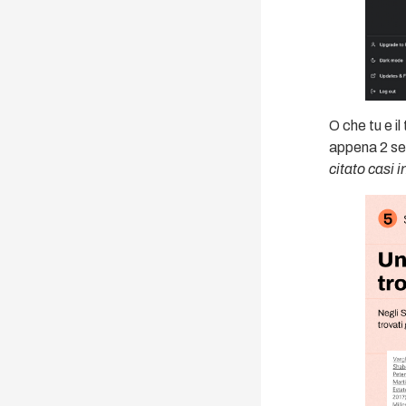
O che tu e il
appena 2 sec
citato casi i