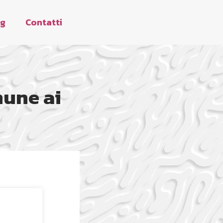
og
Contatti
mune ai