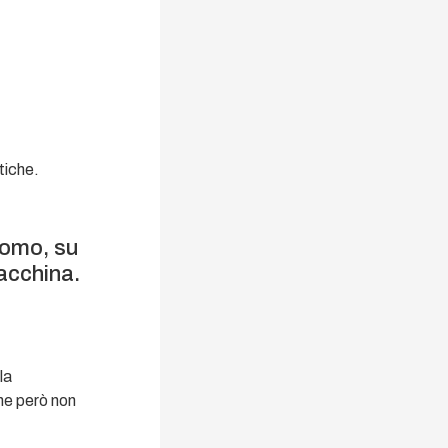
itiche.
’uomo, su
macchina.
la
he però non