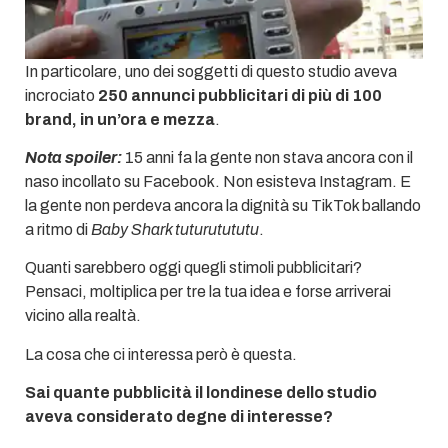
In particolare, uno dei soggetti di questo studio aveva
incrociato
250 annunci pubblicitari di più di 100
brand, in un’ora e mezza
.
Nota spoiler:
15 anni fa la gente non stava ancora con il
naso incollato su Facebook. Non esisteva Instagram. E
la gente non perdeva ancora la dignità su TikTok ballando
a ritmo di
Baby Shark tuturutututu
.
Quanti sarebbero oggi quegli stimoli pubblicitari?
Pensaci, moltiplica per tre la tua idea e forse arriverai
vicino alla realtà.
La cosa che ci interessa però è questa.
Sai quante pubblicità il londinese dello studio
aveva considerato degne di interesse?