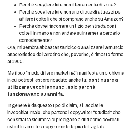
Perché scegliere lui e non il ferramenta di zona?
Perché scegliere lui e non uno di quegli attrezzi per
affilare i coltelli che si comprano anche su Amazon?
Perché dovrei rincorrere un tizio per strada con i
coltelli in mano e non andare su internet a cercarlo
comodamente?
Ora, mi sembra abbastanza ridicolo analizzare l’annuncio
anacronistico dell’arrotino che, poverino, è rimasto fermo
al 1960.
Ma il suo “modo di fare marketing” manifesta un problema
in cui potresti essere ricaduto anche tu:
continuare a
utilizzare vecchi annunci, solo perché
funzionavano 80 anni fa.
In genere è da questo tipo di claim, sfilacciati e
invecchiati male, che partono i copywriter “studiati” che
con siffatta sicumera di prodigano a dirti come dovresti
ristrutturare il tuo copy e renderlo più dettagliato.