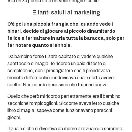
Alla terza parola il tuo cervello spegne l’audio.
E tanti saluti al marketing
C’è poi una piccola frangia che, quando vede i
binari, decide di giocare al piccolo dinamitardo
felice e far saltare in aria tutta la baracca, solo per
far notare quanto si annoia.
Da bambino forse ti sarà capitato di vedere qualche
spettacolo di magia. Io ricordo un paio di feste di
compleanno, con il prestigiatore che ti prendeva la
moneta dall’orecchio e indovinava quale carta avevo
scelto. Non ricordo benissimo che trucchi faceva.
Quello che però mi ricordo perfettamente era il bambino
secchione rompicoglioni. Siccome aveva letto qualche
libro di magia, sapeva come funzionavano parecchi
giochi.
Il guaio è che si divertiva da morire a rovinarci la sorpresa.