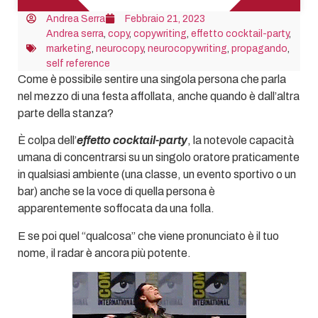
Andrea Serra
Febbraio 21, 2023
Andrea serra
,
copy
,
copywriting
,
effetto cocktail-party
,
marketing
,
neurocopy
,
neurocopywriting
,
propagando
,
self reference
Come è possibile sentire una singola persona che parla
nel mezzo di una festa affollata, anche quando è dall’altra
parte della stanza?
È colpa dell’
effetto cocktail-party
, la notevole capacità
umana di concentrarsi su un singolo oratore praticamente
in qualsiasi ambiente (una classe, un evento sportivo o un
bar) anche se la voce di quella persona è
apparentemente soffocata da una folla.
E se poi quel “qualcosa” che viene pronunciato è il tuo
nome, il radar è ancora più potente.