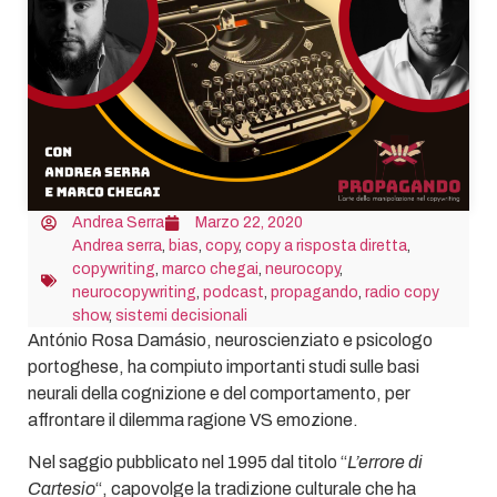
Andrea Serra
Marzo 22, 2020
Andrea serra
,
bias
,
copy
,
copy a risposta diretta
,
copywriting
,
marco chegai
,
neurocopy
,
neurocopywriting
,
podcast
,
propagando
,
radio copy
show
,
sistemi decisionali
António Rosa Damásio, neuroscienziato e psicologo
portoghese, ha compiuto importanti studi sulle basi
neurali della cognizione e del comportamento, per
affrontare il dilemma ragione VS emozione.
Nel saggio pubblicato nel 1995 dal titolo “
L’errore di
Cartesio
“, capovolge la tradizione culturale che ha