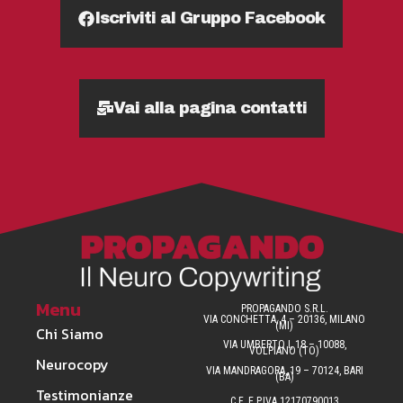
Iscriviti al Gruppo Facebook
Vai alla pagina contatti
Menu
PROPAGANDO S.R.L.
VIA CONCHETTA, 4 – 20136, MILANO
(MI)
Chi Siamo
VIA UMBERTO I, 18 – 10088,
VOLPIANO (TO)
Neurocopy
VIA MANDRAGORA, 19 – 70124, BARI
(BA)
Testimonianze
C.F. E P.IVA 12170790013