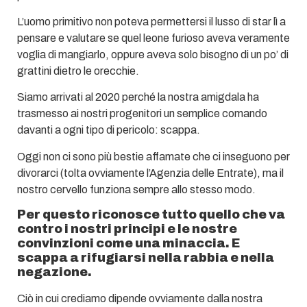
L’uomo primitivo non poteva permettersi il lusso di star lì a
pensare e valutare se quel leone furioso aveva veramente
voglia di mangiarlo, oppure aveva solo bisogno di un po’ di
grattini dietro le orecchie.
Siamo arrivati al 2020 perché la nostra amigdala ha
trasmesso ai nostri progenitori un semplice comando
davanti a ogni tipo di pericolo: scappa.
Oggi non ci sono più bestie affamate che ci inseguono per
divorarci (tolta ovviamente l’Agenzia delle Entrate), ma il
nostro cervello funziona sempre allo stesso modo.
Per questo riconosce tutto quello che va
contro i nostri principi e le nostre
convinzioni come una minaccia. E
scappa a rifugiarsi nella rabbia e nella
negazione.
Ciò in cui crediamo dipende ovviamente dalla nostra