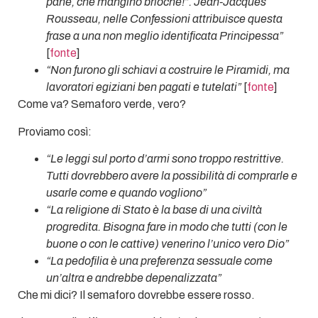
pane, che mangino brioche!”. Jean-Jacques
Rousseau, nelle Confessioni attribuisce questa
frase a una non meglio identificata Principessa”
[
fonte
]
“Non furono gli schiavi a costruire le Piramidi, ma
lavoratori egiziani ben pagati e tutelati”
[
fonte
]
Come va? Semaforo verde, vero?
Proviamo così:
“Le leggi sul porto d’armi sono troppo restrittive.
Tutti dovrebbero avere la possibilità di comprarle e
usarle come e quando vogliono”
“La religione di Stato è la base di una civiltà
progredita. Bisogna fare in modo che tutti (con le
buone o con le cattive) venerino l’unico vero Dio”
“La pedofilia è una preferenza sessuale come
un’altra e andrebbe depenalizzata”
Che mi dici? Il semaforo dovrebbe essere rosso.