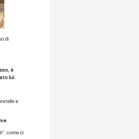
so di
sso, è
ato lui
.
retelle e
ive
.
ti
”, come ci