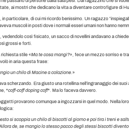
ni ne passano di persone dalla sala pesi. Dal ragazzino che si vuo
state, ai mostri che dedicano la vita a diventare controfigure di Hu
, in particolare, di cui mi ricordo benissimo. Un ragazzo “inspieg
veva muscoli in posti dove i normali esseri umani non hanno nemm
 vedendolo così fisicato, un sacco di novellini andavano a chiede
ì grossi e forti.
richiesta stile «
Ma te cosa mangi?
», fece un mezzo sorriso e tra 
volò in aria questa frase:
angio u
n chilo di Macine a colazione.
»
ava scherzando. Era giusto una rotellina nell’ingranaggio dei suoi
e, *
coff-coff doping coff
*. Ma lo faceva davvero.
oggetti provarono comunque a ingozzarsi in quel modo. Nella loro 
 logica:
sto si scoppia un chilo di biscotti al giorno e poi tira i treni e salt
llora de, se mangio lo stesso pacco degli stessi biscotti divent