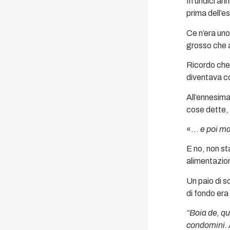
In undici an
prima dell’e
Ce n’era uno
grosso che a
Ricordo che,
diventava cos
All’ennesima 
cose dette, 
«…
e poi m
E no, non st
alimentazion
Un paio di s
di fondo era
“Boia de, que
condomini. A