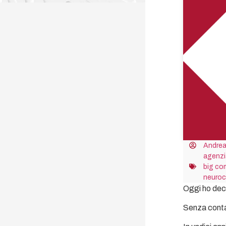
Andrea
agenzi
big co
neuroc
Oggi ho deci
Senza contar