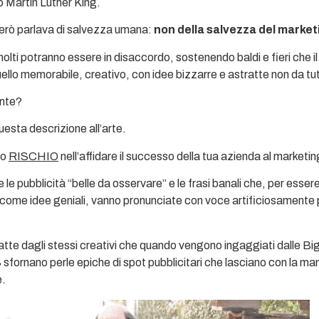
 Martin Luther King.
erò parlava di salvezza umana:
non della salvezza del market
olti potranno essere in disaccordo, sostenendo baldi e fieri che i
uello memorabile, creativo, con idee bizzarre e astratte non da tut
nte?
uesta descrizione all’arte.
so
RISCHIO
nell’affidare il successo della tua azienda al marketin
 le pubblicità “belle da osservare” e le frasi banali che, per esser
 come idee geniali, vanno pronunciate con voce artificiosamente
fatte dagli stessi creativi che quando vengono ingaggiati dalle Bi
ornano perle epiche di spot pubblicitari che lasciano con la ma
e.