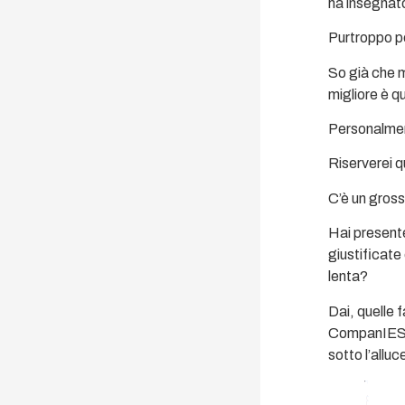
ha insegnato
Purtroppo p
So già che m
migliore è q
Personalme
Riserverei q
C’è un gros
Hai presente
giustificate
lenta?
Dai, quelle 
CompanIES sf
sotto l’alluc