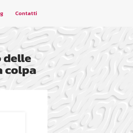
og
Contatti
 delle
a colpa