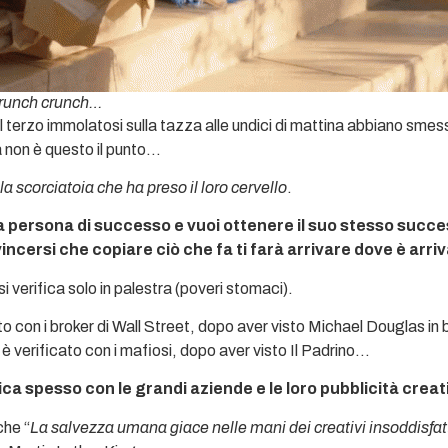
runch crunch…
 terzo immolatosi sulla tazza alle undici di mattina abbiano smes
 non è questo il punto…
 la scorciatoia che ha preso il loro cervello
.
a persona di successo e vuoi ottenere il suo stesso succe
incersi che copiare ciò che fa ti farà arrivare dove è arriv
i verifica solo in palestra (poveri stomaci).
ato con i broker di Wall Street, dopo aver visto Michael Douglas in b
 verificato con i mafiosi, dopo aver visto Il Padrino…
fica spesso con le grandi aziende e le loro pubblicità creat
che “
La salvezza umana giace nelle mani dei creativi insoddisfat