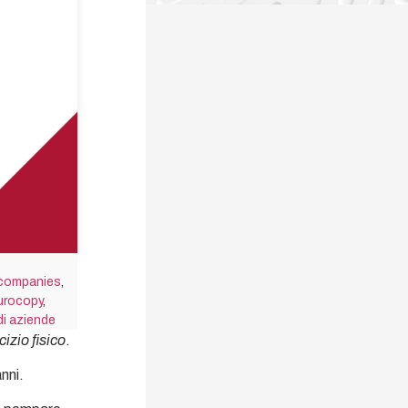
 companies
,
urocopy
,
di aziende
izio fisico
.
nni.