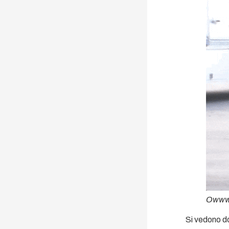
Owww…
Si vedono 