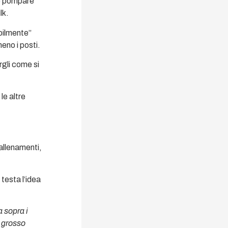
le pompare
lk.
abilmente”
eno i posti.
rgli come si
le altre
 allenamenti,
testa l’idea
a sopra i
o grosso