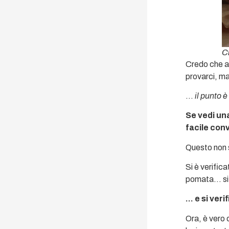
C
Credo che al
provarci, ma
…
il punto è
Se vedi un
facile conv
Questo non s
Si è verific
pomata… si è
… e si veri
Ora, è vero 