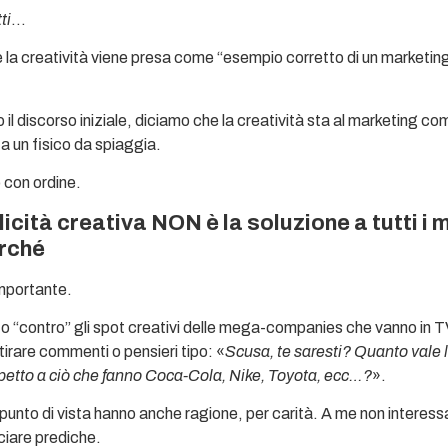
ti
…
la creatività viene presa come “esempio corretto di un marketin
l discorso iniziale, diciamo che la creatività sta al marketing come 
a un fisico da spiaggia.
con ordine.
icità creativa NON è la soluzione a tutti i m
rché
mportante.
ito “contro” gli spot creativi delle mega-companies che vanno in TV
tirare commenti o pensieri tipo: «
Scusa, te saresti? Quanto vale 
spetto a ciò che fanno Coca-Cola, Nike, Toyota, ecc…?
».
punto di vista hanno anche ragione, per carità. A me non interessa 
nciare prediche.