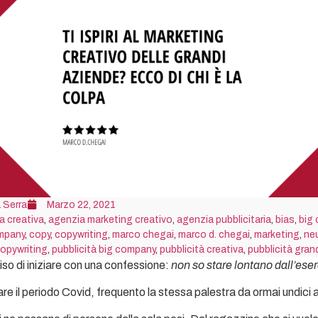
 Serra
Marzo 22, 2021
a creativa
,
agenzia marketing creativo
,
agenzia pubblicitaria
,
bias
,
big
mpany
,
copy
,
copywriting
,
marco chegai
,
marco d. chegai
,
marketing
,
ne
opywriting
,
pubblicità big company
,
pubblicità creativa
,
pubblicità gran
so di iniziare con una confessione:
non so stare lontano dall’eserc
e il periodo Covid, frequento la stessa palestra da ormai undici a