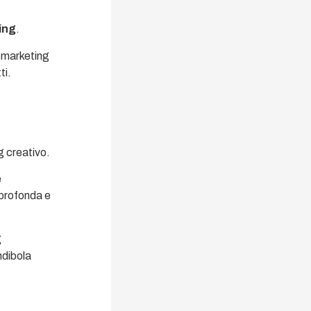
ing
.
l marketing
ti.
g creativo.
e
 profonda e
g
ndibola