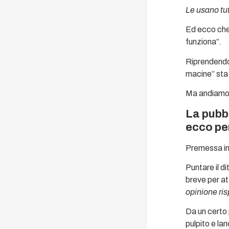
Le usano tut
Ed ecco che 
funziona”.
Riprendendo i
macine” sta 
Ma andiamo 
La pubbl
ecco pe
Premessa i
Puntare il d
breve per at
opinione ri
Da un certo 
pulpito e la