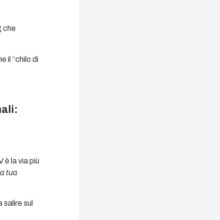
g che
il “chilo di
ali:
 è la via più
la tua
salire sul