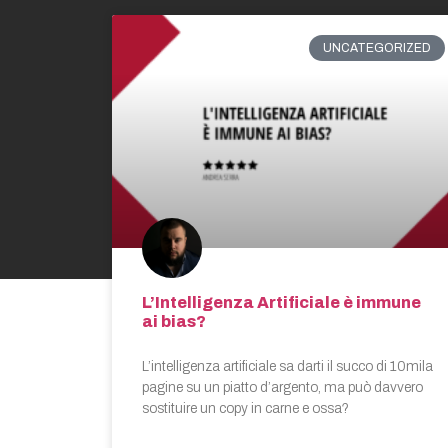
UNCATEGORIZED
L’Intelligenza Artificiale è immune
ai bias?
L’intelligenza artificiale sa darti il succo di 10mila
pagine su un piatto d’argento, ma può davvero
sostituire un copy in carne e ossa?