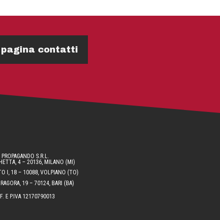
 pagina contatti
PROPAGANDO S.R.L.
ETTA, 4 – 20136, MILANO (MI)
O I, 18 – 10088, VOLPIANO (TO)
AGORA, 19 – 70124, BARI (BA)
.F. E P.IVA 12170790013