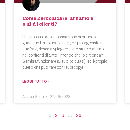
Come Zerocalcare: annamo a
piglià i clienti?
Hai presente quella sensazione di quando
guardi un film o una serie tv, e il protagonista in
due frasi, riesce a spiegare il suo stato d’animo
nei confronti di tutto il mondo che lo circonda?
Sembra funzionare su tutti (o quasi), ed è proprio
quello che puoi fare con i tuoi copy!
LEGGI TUTTO »
Andrea Serra
26/09/2023
1
2
3
…
26