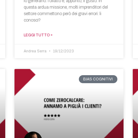
lo generano: l’olfatto e, appunto, il gusto. In
questa ardua missione, molti imprenditori del
settore commettono però dei gravi errori: li
conosci?
LEGGI TUTTO »
Andrea Serra
19/12/2023
BIAS COGNITIVI