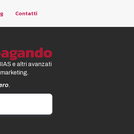
og
Contatti
opagando
BIAS e altri avanzati
 marketing.
ero
.