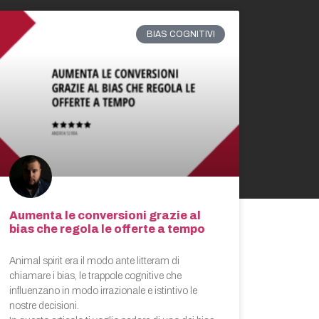
BIAS COGNITIVI
Aumenta le conversioni grazie al
bias che regola le offerte a tempo
Animal spirit era il modo ante litteram di
chiamare i bias, le trappole cognitive che
influenzano in modo irrazionale e istintivo le
nostre decisioni.