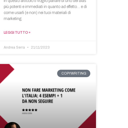
In questo articolo ti voglio parlare di uno dei bias
più potenti e immediati in quanto ad effetto… e di
come usarli (e non) nei tuoi materiali di
marketing.
LEGGI TUTTO »
Andrea Serra
21/11/2023
COPYWRITING