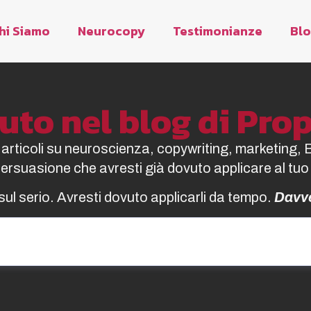
hi Siamo
Neurocopy
Testimonianze
Bl
to nel blog di Pr
i articoli su neuroscienza, copywriting, marketing, 
 persuasione che avresti già dovuto applicare al tuo
sul serio. Avresti dovuto applicarli da tempo.
Davv