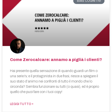
BIAS COGNITIVI
Come Zerocalcare: annamo a piglià i clienti?
Hai presente quella sensazione di quando guardi un film o
una serie tv, e il protagonista in due frasi, riesce a spiegare il
suo stato d’animo nei confronti di tutto il mondo che lo
circonda? Sembra funzionare su tutti (o quasi), ed è proprio
quello che puoi fare con i tuoi copy!
LEGGI TUTTO »