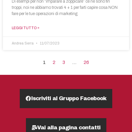
Di esempi per non “imparare a zoppicare” ce ne sono fin
troppi, noi ne abbiamo trovati 4 + 1 per farti capire cosa NON
fare per le tue operazioni di marketing.
LEGGI TUTTO »
Andrea Serra
11/07/2023
1
2
3
…
26
Iscriviti al Gruppo Facebook
Vai alla pagina contatti