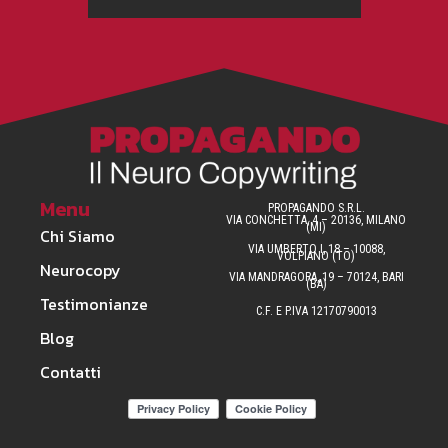
Menu
PROPAGANDO S.R.L.
VIA CONCHETTA, 4 – 20136, MILANO
(MI)
Chi Siamo
VIA UMBERTO I, 18 – 10088,
VOLPIANO (TO)
Neurocopy
VIA MANDRAGORA, 19 – 70124, BARI
(BA)
Testimonianze
C.F. E P.IVA 12170790013
Blog
Contatti