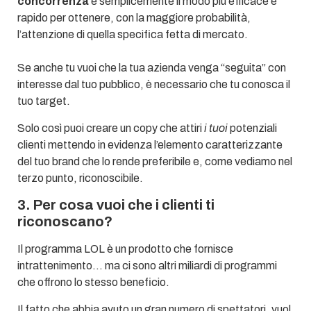
concorrenza
è semplicemente il modo più efficace e
rapido per ottenere, con la maggiore probabilità,
l’attenzione di quella specifica fetta di mercato.
Se anche tu vuoi che la tua azienda venga “seguita” con
interesse dal tuo pubblico, è necessario che tu conosca il
tuo target.
Solo così puoi creare un copy che attiri
i tuoi
potenziali
clienti mettendo in evidenza l’elemento caratterizzante
del tuo brand che lo rende preferibile e, come vediamo nel
terzo punto, riconoscibile.
3. Per cosa vuoi che i clienti ti
riconoscano?
Il programma LOL è un prodotto che fornisce
intrattenimento… ma ci sono altri miliardi di programmi
che offrono lo stesso beneficio.
Il fatto che abbia avuto un gran numero di spettatori, vuol