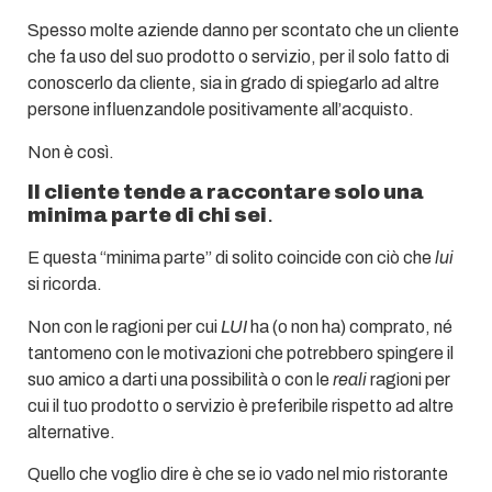
Spesso molte aziende danno per scontato che un cliente
che fa uso del suo prodotto o servizio, per il solo fatto di
conoscerlo da cliente, sia in grado di spiegarlo ad altre
persone influenzandole positivamente all’acquisto.
Non è così.
Il cliente tende a raccontare solo una
minima parte di chi sei
.
E questa “minima parte” di solito coincide con ciò che
lui
si ricorda.
Non con le ragioni per cui
LUI
ha (o non ha) comprato, né
tantomeno con le motivazioni che potrebbero spingere il
suo amico a darti una possibilità o con le
reali
ragioni per
cui il tuo prodotto o servizio è preferibile rispetto ad altre
alternative.
Quello che voglio dire è che se io vado nel mio ristorante