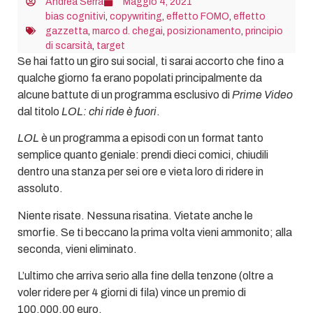
Andrea Serra
Maggio 4, 2021
bias cognitivi
,
copywriting
,
effetto FOMO
,
effetto
gazzetta
,
marco d. chegai
,
posizionamento
,
principio
di scarsità
,
target
Se hai fatto un giro sui social, ti sarai accorto che fino a
qualche giorno fa erano popolati principalmente da
alcune battute di un programma esclusivo di
Prime Video
dal titolo
LOL: chi ride è fuori
.
LOL
è un programma a episodi con un format tanto
semplice quanto geniale: prendi dieci comici, chiudili
dentro una stanza per sei ore e vieta loro di ridere in
assoluto.
Niente risate. Nessuna risatina. Vietate anche le
smorfie. Se ti beccano la prima volta vieni ammonito; alla
seconda, vieni eliminato.
L’ultimo che arriva serio alla fine della tenzone (oltre a
voler ridere per 4 giorni di fila) vince un premio di
100.000,00 euro.