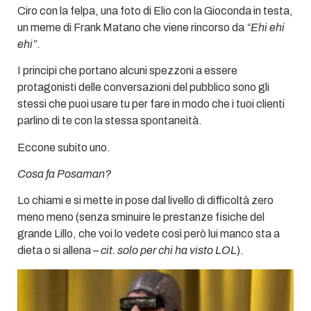
Ciro con la felpa, una foto di Elio con la Gioconda in testa,
un meme di Frank Matano che viene rincorso da
“Ehi ehi
ehi”
.
I principi che portano alcuni spezzoni a essere
protagonisti delle conversazioni del pubblico sono gli
stessi che puoi usare tu per fare in modo che i tuoi clienti
parlino di te con la stessa spontaneità.
Eccone subito uno.
Cosa fa Posaman?
Lo chiami e si mette in pose dal livello di difficoltà zero
meno meno (senza sminuire le prestanze fisiche del
grande Lillo, che voi lo vedete così però lui manco sta a
dieta o si allena –
cit. solo per chi ha visto LOL
).