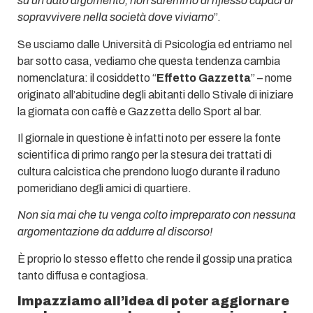
su un dato argomento, non saremmo di riflesso capaci di
sopravvivere nella società dove viviamo
”.
Se usciamo dalle Università di Psicologia ed entriamo nel
bar sotto casa, vediamo che questa tendenza cambia
nomenclatura: il cosiddetto “
Effetto Gazzetta
” – nome
originato all’abitudine degli abitanti dello Stivale di iniziare
la giornata con caffè e Gazzetta dello Sport al bar.
Il giornale in questione è infatti noto per essere la fonte
scientifica di primo rango per la stesura dei trattati di
cultura calcistica che prendono luogo durante il raduno
pomeridiano degli amici di quartiere.
Non sia mai che tu venga colto impreparato con nessuna
argomentazione da addurre al discorso!
È proprio lo stesso effetto che rende il gossip una pratica
tanto diffusa e contagiosa.
Impazziamo all’idea di poter aggiornare