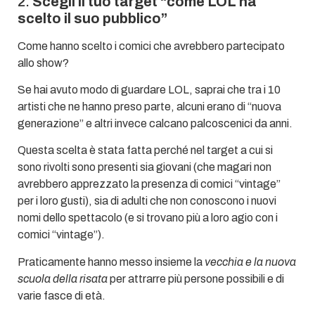
2.
Scegli il tuo target “come LOL ha
scelto il suo pubblico”
Come hanno scelto i comici che avrebbero partecipato
allo show?
Se hai avuto modo di guardare LOL, saprai che tra i 10
artisti che ne hanno preso parte, alcuni erano di “nuova
generazione” e altri invece calcano palcoscenici da anni.
Questa scelta è stata fatta perché nel target a cui si
sono rivolti sono presenti sia giovani (che magari non
avrebbero apprezzato la presenza di comici “vintage”
per i loro gusti), sia di adulti che non conoscono i nuovi
nomi dello spettacolo (e si trovano più a loro agio con i
comici “vintage”).
Praticamente hanno messo insieme la
vecchia e la nuova
scuola della risata
per attrarre più persone possibili e di
varie fasce di età.