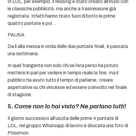
In LOL, per esempio, il
teasing
è stato creato all’inizio con
le classiche pubblicità, ma anche a trasmissione già
registrata. Infatti hanno tirato fuori di botto le prime
quattro puntate e poi…
PAUSA.
Da lì alla messa in onda delle due puntate finali, è passata
una settimana.
In quel frangente non solo chi se l’era perso ha potuto
mettersi in pari per vedere in tempo reale la fine, ma il
pubblico ha avuto tutto il tempo di parlarne, creare
aspettative su chi vincesse ed essere coinvolto nel finale
di stagione.
5.
Come non lo hai visto? Ne parlano tutti!
Il giorno successivo all’uscita delle prime 4 puntate di
LOL, nel gruppo Whatsapp di lavoro è sbucata una foto di
Posaman
.