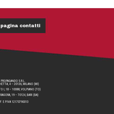
 pagina contatti
PROPAGANDO S.R.L.
ETTA, 4 – 20136, MILANO (MI)
O I, 18 – 10088, VOLPIANO (TO)
AGORA, 19 – 70124, BARI (BA)
.F. E P.IVA 12170790013