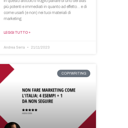
In questo articolo ti voglio parlare di uno dei bias
più potenti e immediati in quanto ad effetto… e di
come usarli (e non) nei tuoi materiali di
marketing.
LEGGI TUTTO »
Andrea Serra
21/11/2023
COPYWRITING