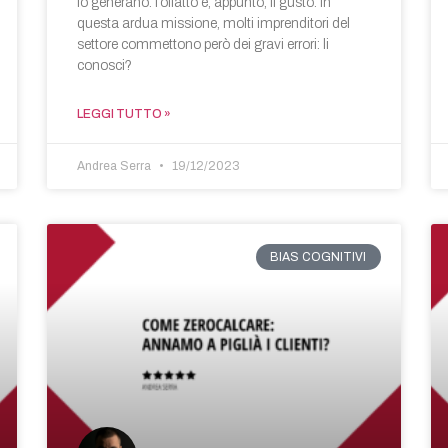
lo generano: l’olfatto e, appunto, il gusto. In
questa ardua missione, molti imprenditori del
settore commettono però dei gravi errori: li
conosci?
LEGGI TUTTO »
Andrea Serra
19/12/2023
BIAS COGNITIVI