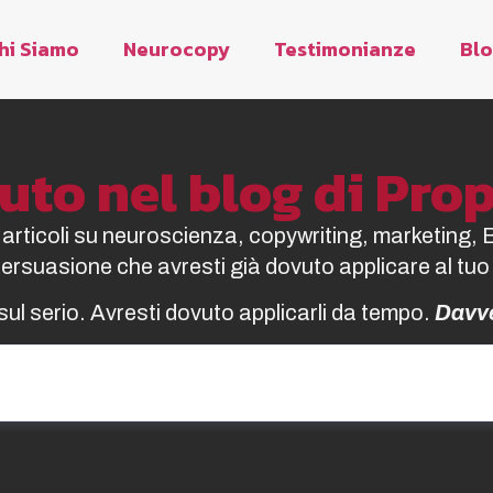
hi Siamo
Neurocopy
Testimonianze
Bl
to nel blog di Pr
i articoli su neuroscienza, copywriting, marketing, 
 persuasione che avresti già dovuto applicare al tuo
sul serio. Avresti dovuto applicarli da tempo.
Davv