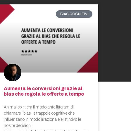
BIAS COGNITIVI
Aumenta le conversioni grazie al
bias che regola le offerte a tempo
Animal spirit era il modo ante litteram di
chiamare i bias, le trappole cognitive che
influenzano in modo irrazionale e istintivo le
nostre decisioni.