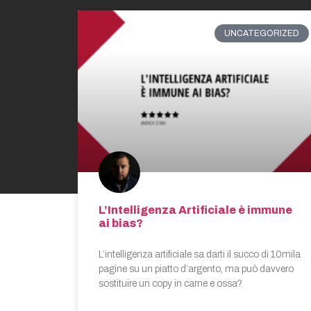
UNCATEGORIZED
L’Intelligenza Artificiale è immune
ai bias?
L’intelligenza artificiale sa darti il succo di 10mila
pagine su un piatto d’argento, ma può davvero
sostituire un copy in carne e ossa?