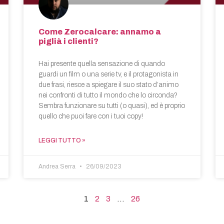
Come Zerocalcare: annamo a
piglià i clienti?
Hai presente quella sensazione di quando
guardi un film o una serie tv, e il protagonista in
due frasi, riesce a spiegare il suo stato d’animo
nei confronti di tutto il mondo che lo circonda?
Sembra funzionare su tutti (o quasi), ed è proprio
quello che puoi fare con i tuoi copy!
LEGGI TUTTO »
Andrea Serra
26/09/2023
1
2
3
…
26