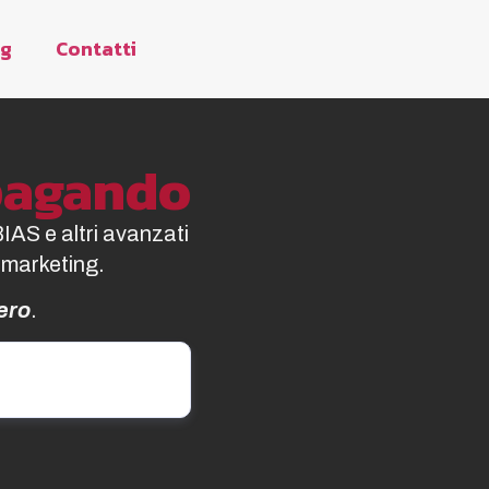
og
Contatti
opagando
BIAS e altri avanzati
 marketing.
ero
.