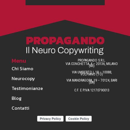
Menu
PROPAGANDO S.R.L.
VIA CONCHETTA, 4 – 20136, MILANO
(MI)
Chi Siamo
VIA UMBERTO I, 18 – 10088,
VOLPIANO (TO)
Neurocopy
VIA MANDRAGORA, 19 – 70124, BARI
(BA)
Testimonianze
C.F. E P.IVA 12170790013
Blog
Contatti