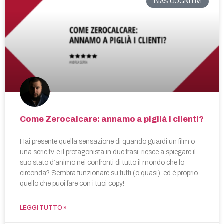
BIAS COGNITIVI
Come Zerocalcare: annamo a piglià i clienti?
Hai presente quella sensazione di quando guardi un film o
una serie tv, e il protagonista in due frasi, riesce a spiegare il
suo stato d’animo nei confronti di tutto il mondo che lo
circonda? Sembra funzionare su tutti (o quasi), ed è proprio
quello che puoi fare con i tuoi copy!
LEGGI TUTTO »