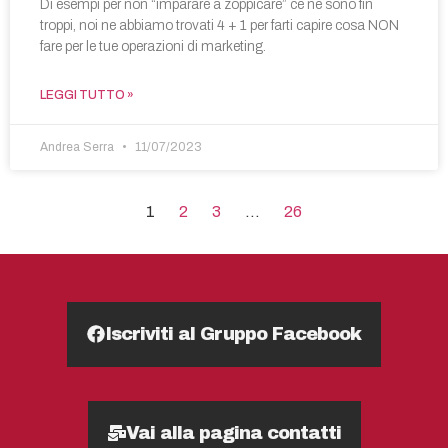
Di esempi per non “imparare a zoppicare” ce ne sono fin
troppi, noi ne abbiamo trovati 4 + 1 per farti capire cosa NON
fare per le tue operazioni di marketing.
LEGGI TUTTO »
Andrea Serra
11/07/2023
1
2
3
…
26
Iscriviti al Gruppo Facebook
Vai alla pagina contatti