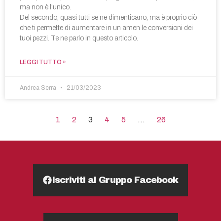
ma non è l’unico.
Del secondo, quasi tutti se ne dimenticano, ma è proprio ciò
che ti permette di aumentare in un amen le conversioni dei
tuoi pezzi. Te ne parlo in questo articolo.
LEGGI TUTTO »
Andrea Serra
21/03/2023
1
2
3
4
5
…
26
Iscriviti al Gruppo Facebook