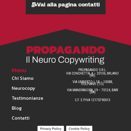
Vai alla pagina contatti
Menu
PROPAGANDO S.R.L.
VIA CONCHETTA, 4 – 20136, MILANO
(MI)
Chi Siamo
VIA UMBERTO I, 18 – 10088,
VOLPIANO (TO)
Neurocopy
VIA MANDRAGORA, 19 – 70124, BARI
(BA)
Testimonianze
C.F. E P.IVA 12170790013
Blog
Contatti