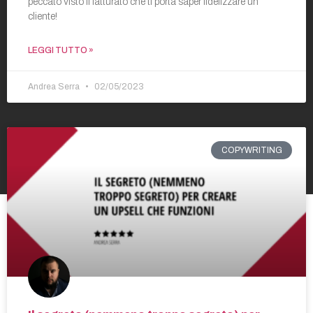
peccato visto il fatturato che ti porta saper fidelizzare un
cliente!
LEGGI TUTTO »
Andrea Serra
02/05/2023
COPYWRITING