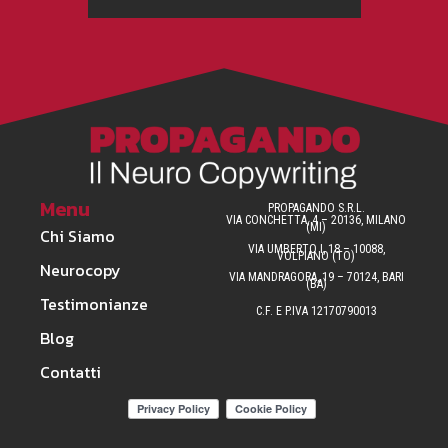
Menu
PROPAGANDO S.R.L.
VIA CONCHETTA, 4 – 20136, MILANO
(MI)
Chi Siamo
VIA UMBERTO I, 18 – 10088,
VOLPIANO (TO)
Neurocopy
VIA MANDRAGORA, 19 – 70124, BARI
(BA)
Testimonianze
C.F. E P.IVA 12170790013
Blog
Contatti