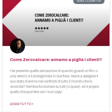
BIAS COGNITIVI
Come Zerocalcare: annamo a piglià i clienti?
Hai presente quella sensazione di quando guardi un film o
una serie tv, e il protagonista in due frasi, riesce a spiegare il
suo stato d’animo nei confronti di tutto il mondo che lo
circonda? Sembra funzionare su tutti (o quasi), ed è proprio
quello che puoi fare con i tuoi copy!
LEGGI TUTTO »