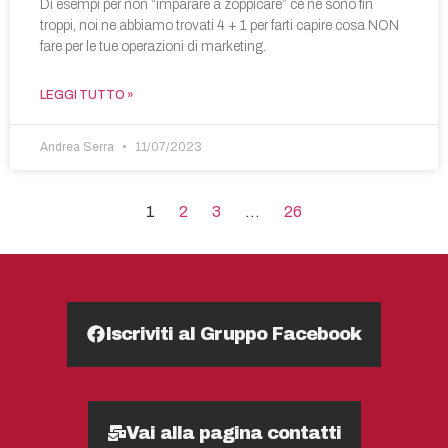
Di esempi per non “imparare a zoppicare” ce ne sono fin
troppi, noi ne abbiamo trovati 4 + 1 per farti capire cosa NON
fare per le tue operazioni di marketing.
LEGGI TUTTO »
Andrea Serra
11/07/2023
1
2
3
…
26
Iscriviti al Gruppo Facebook
Vai alla pagina contatti