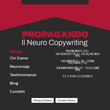
Menu
PROPAGANDO S.R.L.
VIA CONCHETTA, 4 – 20136, MILANO
(MI)
Chi Siamo
VIA UMBERTO I, 18 – 10088,
VOLPIANO (TO)
Neurocopy
VIA MANDRAGORA, 19 – 70124, BARI
(BA)
Testimonianze
C.F. E P.IVA 12170790013
Blog
Contatti