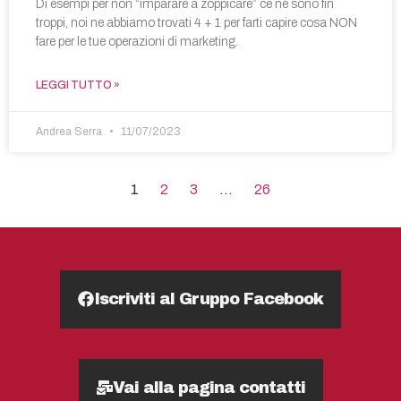
Di esempi per non “imparare a zoppicare” ce ne sono fin
troppi, noi ne abbiamo trovati 4 + 1 per farti capire cosa NON
fare per le tue operazioni di marketing.
LEGGI TUTTO »
Andrea Serra
11/07/2023
1
2
3
…
26
Iscriviti al Gruppo Facebook
Vai alla pagina contatti