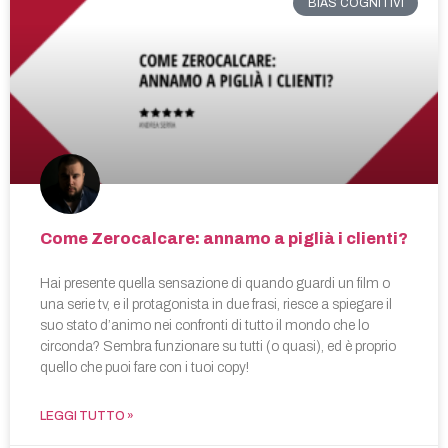
BIAS COGNITIVI
Come Zerocalcare: annamo a piglià i clienti?
Hai presente quella sensazione di quando guardi un film o
una serie tv, e il protagonista in due frasi, riesce a spiegare il
suo stato d’animo nei confronti di tutto il mondo che lo
circonda? Sembra funzionare su tutti (o quasi), ed è proprio
quello che puoi fare con i tuoi copy!
LEGGI TUTTO »