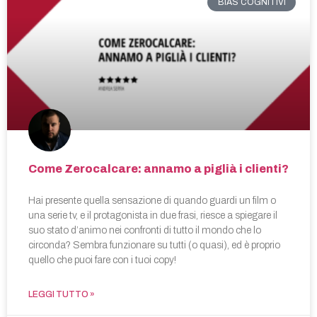
BIAS COGNITIVI
Come Zerocalcare: annamo a piglià i clienti?
Hai presente quella sensazione di quando guardi un film o
una serie tv, e il protagonista in due frasi, riesce a spiegare il
suo stato d’animo nei confronti di tutto il mondo che lo
circonda? Sembra funzionare su tutti (o quasi), ed è proprio
quello che puoi fare con i tuoi copy!
LEGGI TUTTO »