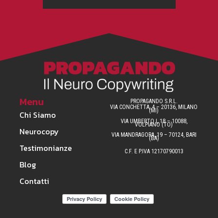
Menu
PROPAGANDO S.R.L.
VIA CONCHETTA, 4 – 20136, MILANO
(MI)
Chi Siamo
VIA UMBERTO I, 18 – 10088,
VOLPIANO (TO)
Neurocopy
VIA MANDRAGORA, 19 – 70124, BARI
(BA)
Testimonianze
C.F. E P.IVA 12170790013
Blog
Contatti