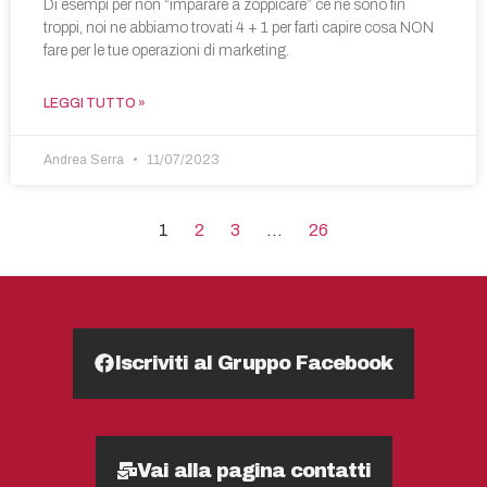
Di esempi per non “imparare a zoppicare” ce ne sono fin
troppi, noi ne abbiamo trovati 4 + 1 per farti capire cosa NON
fare per le tue operazioni di marketing.
LEGGI TUTTO »
Andrea Serra
11/07/2023
1
2
3
…
26
Iscriviti al Gruppo Facebook
Vai alla pagina contatti