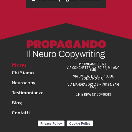
Menu
PROPAGANDO S.R.L.
VIA CONCHETTA, 4 – 20136, MILANO
(MI)
Chi Siamo
VIA UMBERTO I, 18 – 10088,
VOLPIANO (TO)
Neurocopy
VIA MANDRAGORA, 19 – 70124, BARI
(BA)
Testimonianze
C.F. E P.IVA 12170790013
Blog
Contatti