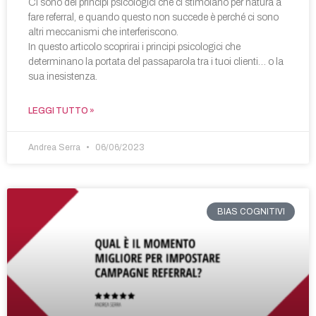
Ci sono dei principi psicologici che ci stimolano per natura a
fare referral, e quando questo non succede è perché ci sono
altri meccanismi che interferiscono.
In questo articolo scoprirai i principi psicologici che
determinano la portata del passaparola tra i tuoi clienti… o la
sua inesistenza.
LEGGI TUTTO »
Andrea Serra
06/06/2023
BIAS COGNITIVI