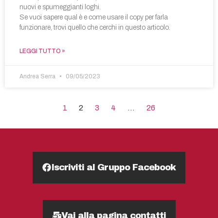
nuovi e spumeggianti loghi.
Se vuoi sapere qual è e come usare il copy per farla
funzionare, trovi quello che cerchi in questo articolo.
LEGGI TUTTO »
Andrea Serra
09/05/2023
1
2
3
4
…
26
Iscriviti al Gruppo Facebook
Vai alla pagina contatti