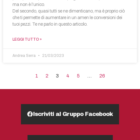
ma non è l’unico.
Del secondo, quasi tutti se ne dimenticano, ma è proprio ciò
che ti permette di aumentare in un amen le conversioni dei
tuoi pezzi. Te ne parlo in questo articolo.
LEGGI TUTTO »
Andrea Serra
21/03/2023
1
2
3
4
5
…
26
Iscriviti al Gruppo Facebook