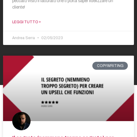
peccato visto il fatturato che ti porta saper fidelizzare un
cliente!
LEGGI TUTTO »
Andrea Serra
02/05/2023
COPYWRITING