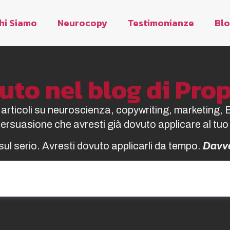
hi Siamo
Neurocopy
Testimonianze
Bl
to nel blog di Pr
i articoli su neuroscienza, copywriting, marketing, 
 persuasione che avresti già dovuto applicare al tuo
sul serio. Avresti dovuto applicarli da tempo.
Davv