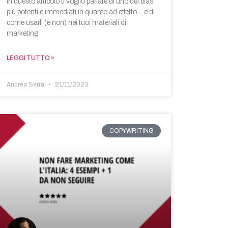
In questo articolo ti voglio parlare di uno dei bias
più potenti e immediati in quanto ad effetto… e di
come usarli (e non) nei tuoi materiali di
marketing.
LEGGI TUTTO »
Andrea Serra
21/11/2023
COPYWRITING