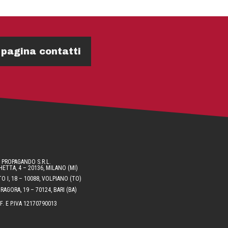
 pagina contatti
PROPAGANDO S.R.L.
ETTA, 4 – 20136, MILANO (MI)
O I, 18 – 10088, VOLPIANO (TO)
AGORA, 19 – 70124, BARI (BA)
.F. E P.IVA 12170790013