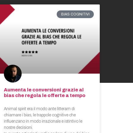
BIAS COGNITIVI
Aumenta le conversioni grazie al
bias che regola le offerte a tempo
Animal spirit era il modo ante litteram di
chiamare i bias, le trappole cognitive che
influenzano in modo irrazionale e istintivo le
nostre decisioni.