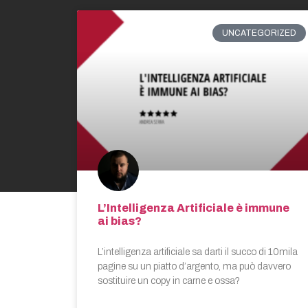
UNCATEGORIZED
L’Intelligenza Artificiale è immune
ai bias?
L’intelligenza artificiale sa darti il succo di 10mila
pagine su un piatto d’argento, ma può davvero
sostituire un copy in carne e ossa?