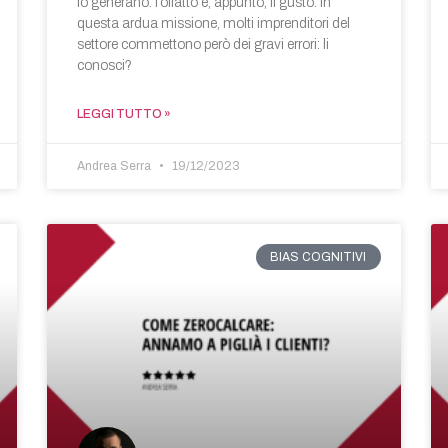
lo generano: l’olfatto e, appunto, il gusto. In
questa ardua missione, molti imprenditori del
settore commettono però dei gravi errori: li
conosci?
LEGGI TUTTO »
Andrea Serra
19/12/2023
BIAS COGNITIVI