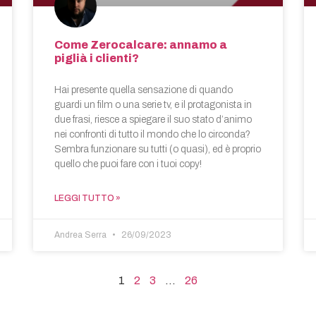
Come Zerocalcare: annamo a
piglià i clienti?
Hai presente quella sensazione di quando
guardi un film o una serie tv, e il protagonista in
due frasi, riesce a spiegare il suo stato d’animo
nei confronti di tutto il mondo che lo circonda?
Sembra funzionare su tutti (o quasi), ed è proprio
quello che puoi fare con i tuoi copy!
LEGGI TUTTO »
Andrea Serra
26/09/2023
1
2
3
…
26