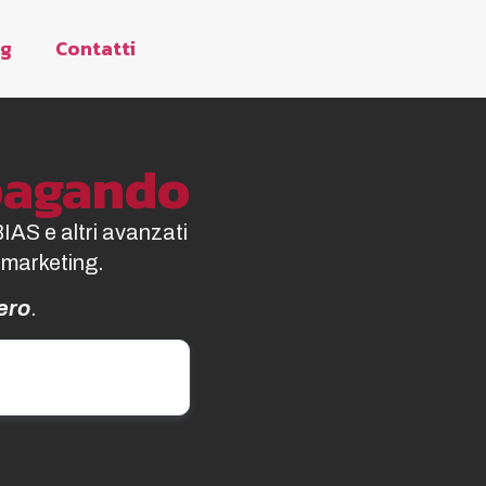
og
Contatti
opagando
BIAS e altri avanzati
 marketing.
ero
.