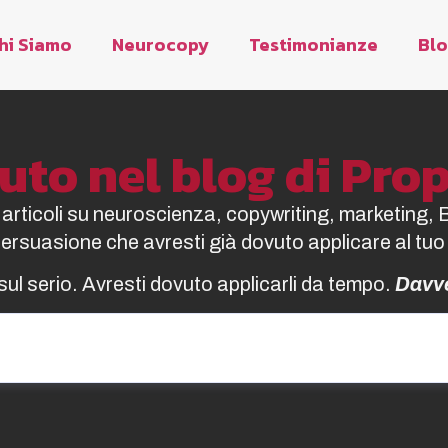
hi Siamo
Neurocopy
Testimonianze
Bl
to nel blog di Pr
i articoli su neuroscienza, copywriting, marketing, 
 persuasione che avresti già dovuto applicare al tuo
sul serio. Avresti dovuto applicarli da tempo.
Davv