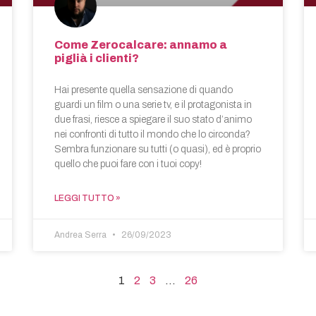
Come Zerocalcare: annamo a
piglià i clienti?
Hai presente quella sensazione di quando
guardi un film o una serie tv, e il protagonista in
due frasi, riesce a spiegare il suo stato d’animo
nei confronti di tutto il mondo che lo circonda?
Sembra funzionare su tutti (o quasi), ed è proprio
quello che puoi fare con i tuoi copy!
LEGGI TUTTO »
Andrea Serra
26/09/2023
1
2
3
…
26