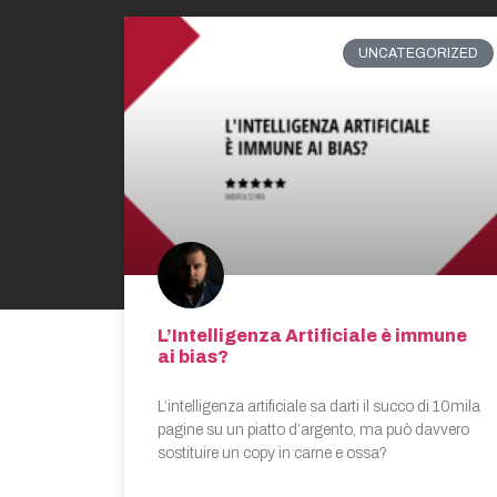
UNCATEGORIZED
L’Intelligenza Artificiale è immune
ai bias?
L’intelligenza artificiale sa darti il succo di 10mila
pagine su un piatto d’argento, ma può davvero
sostituire un copy in carne e ossa?