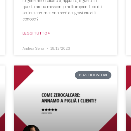
lo generano: l’olfatto e, appunto, il gusto. In
questa ardua missione, molti imprenditori del
settore commettono però dei gravi errori: li
conosci?
LEGGI TUTTO »
Andrea Serra
19/12/2023
BIAS COGNITIVI