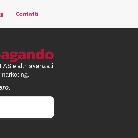
og
Contatti
opagando
BIAS e altri avanzati
 marketing.
ero
.