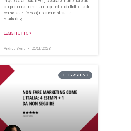
In questo articolo ti voglio parlare di uno dei bias
più potenti e immediati in quanto ad effetto… e di
come usarli (e non) nei tuoi materiali di
marketing.
LEGGI TUTTO »
Andrea Serra
21/11/2023
COPYWRITING