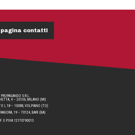
 pagina contatti
PROPAGANDO S.R.L.
ETTA, 4 – 20136, MILANO (MI)
O I, 18 – 10088, VOLPIANO (TO)
AGORA, 19 – 70124, BARI (BA)
.F. E P.IVA 12170790013