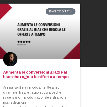
BIAS COGNITIVI
Aumenta le conversioni grazie al
bias che regola le offerte a tempo
Animal spirit era il modo ante litteram di
chiamare i bias, le trappole cognitive che
influenzano in modo irrazionale e istintivo le
nostre decisioni.