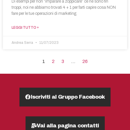
Di esempi per non “imparare a zoppicare” ce ne sono fin
troppi, noi ne abbiamo trovati 4 + 1 per farti capire cosa NON
fare per le tue operazioni di marketing.
LEGGI TUTTO »
Andrea Serra
11/07/2023
1
2
3
…
26
Iscriviti al Gruppo Facebook
Vai alla pagina contatti