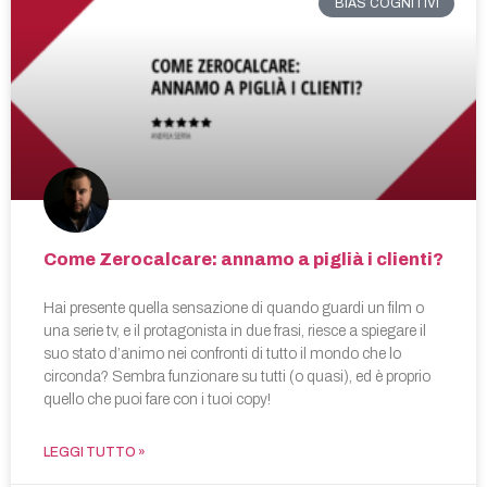
BIAS COGNITIVI
Come Zerocalcare: annamo a piglià i clienti?
Hai presente quella sensazione di quando guardi un film o
una serie tv, e il protagonista in due frasi, riesce a spiegare il
suo stato d’animo nei confronti di tutto il mondo che lo
circonda? Sembra funzionare su tutti (o quasi), ed è proprio
quello che puoi fare con i tuoi copy!
LEGGI TUTTO »