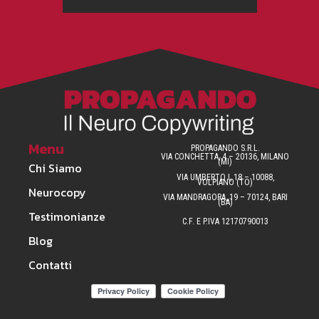
Menu
PROPAGANDO S.R.L.
VIA CONCHETTA, 4 – 20136, MILANO
(MI)
Chi Siamo
VIA UMBERTO I, 18 – 10088,
VOLPIANO (TO)
Neurocopy
VIA MANDRAGORA, 19 – 70124, BARI
(BA)
Testimonianze
C.F. E P.IVA 12170790013
Blog
Contatti