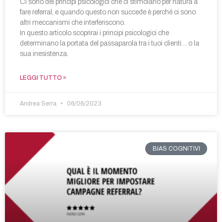
Ci sono dei principi psicologici che ci stimolano per natura a
fare referral, e quando questo non succede è perché ci sono
altri meccanismi che interferiscono.
In questo articolo scoprirai i principi psicologici che
determinano la portata del passaparola tra i tuoi clienti… o la
sua inesistenza.
LEGGI TUTTO »
Andrea Serra
06/06/2023
BIAS COGNITIVI