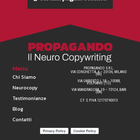
Menu
PROPAGANDO S.R.L.
VIA CONCHETTA, 4 – 20136, MILANO
(MI)
Chi Siamo
VIA UMBERTO I, 18 – 10088,
VOLPIANO (TO)
Neurocopy
VIA MANDRAGORA, 19 – 70124, BARI
(BA)
Testimonianze
C.F. E P.IVA 12170790013
Blog
Contatti