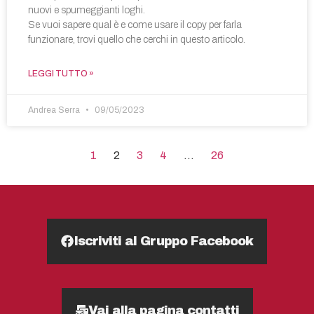
nuovi e spumeggianti loghi.
Se vuoi sapere qual è e come usare il copy per farla
funzionare, trovi quello che cerchi in questo articolo.
LEGGI TUTTO »
Andrea Serra
09/05/2023
1
2
3
4
…
26
Iscriviti al Gruppo Facebook
Vai alla pagina contatti