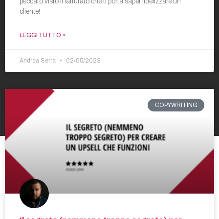
peccato visto il fatturato che ti porta saper fidelizzare un
cliente!
LEGGI TUTTO »
Andrea Serra
02/05/2023
COPYWRITING