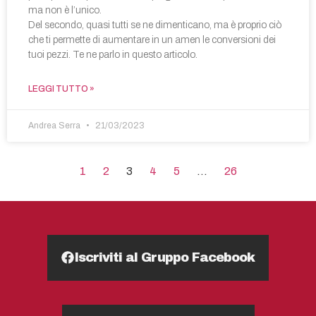
ma non è l’unico.
Del secondo, quasi tutti se ne dimenticano, ma è proprio ciò
che ti permette di aumentare in un amen le conversioni dei
tuoi pezzi. Te ne parlo in questo articolo.
LEGGI TUTTO »
Andrea Serra
21/03/2023
1
2
3
4
5
…
26
Iscriviti al Gruppo Facebook