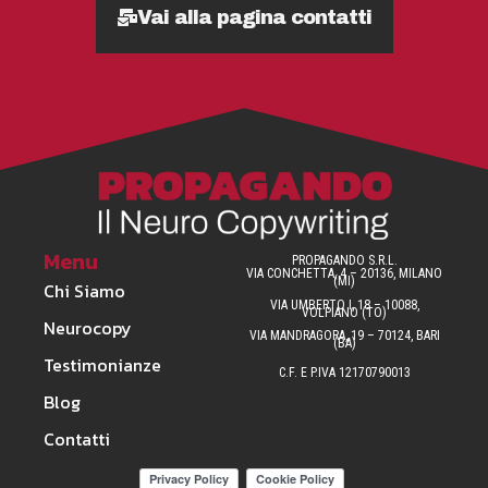
Vai alla pagina contatti
Menu
PROPAGANDO S.R.L.
VIA CONCHETTA, 4 – 20136, MILANO
(MI)
Chi Siamo
VIA UMBERTO I, 18 – 10088,
VOLPIANO (TO)
Neurocopy
VIA MANDRAGORA, 19 – 70124, BARI
(BA)
Testimonianze
C.F. E P.IVA 12170790013
Blog
Contatti