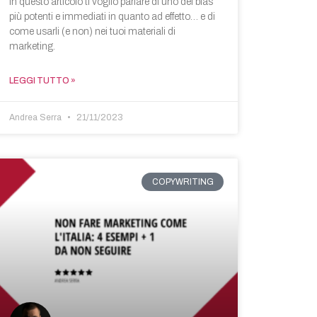
In questo articolo ti voglio parlare di uno dei bias
più potenti e immediati in quanto ad effetto… e di
come usarli (e non) nei tuoi materiali di
marketing.
LEGGI TUTTO »
Andrea Serra
21/11/2023
COPYWRITING