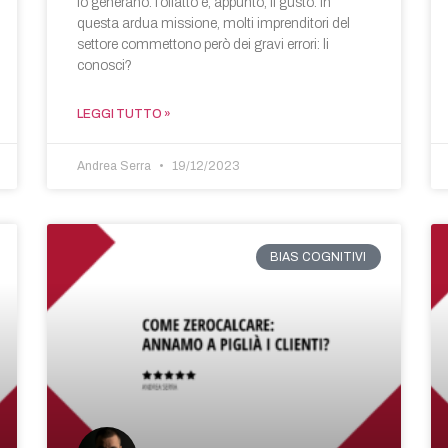
lo generano: l’olfatto e, appunto, il gusto. In
questa ardua missione, molti imprenditori del
settore commettono però dei gravi errori: li
conosci?
LEGGI TUTTO »
Andrea Serra
19/12/2023
BIAS COGNITIVI