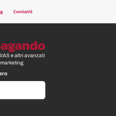
og
Contatti
opagando
BIAS e altri avanzati
 marketing.
ero
.