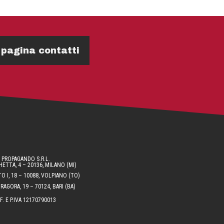
 pagina contatti
PROPAGANDO S.R.L.
ETTA, 4 – 20136, MILANO (MI)
O I, 18 – 10088, VOLPIANO (TO)
AGORA, 19 – 70124, BARI (BA)
.F. E P.IVA 12170790013