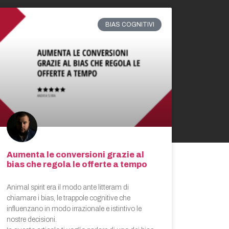
BIAS COGNITIVI
Aumenta le conversioni grazie al
bias che regola le offerte a tempo
Animal spirit era il modo ante litteram di
chiamare i bias, le trappole cognitive che
influenzano in modo irrazionale e istintivo le
nostre decisioni.