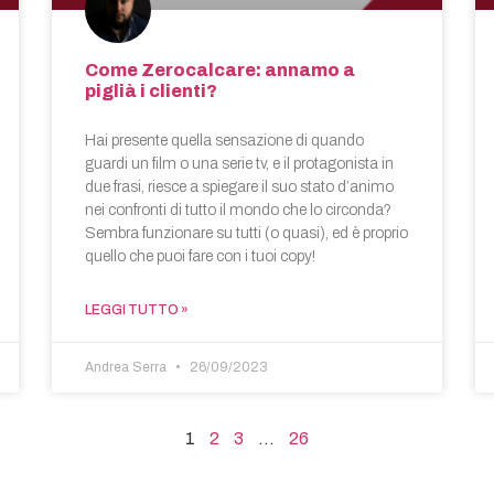
Come Zerocalcare: annamo a
piglià i clienti?
Hai presente quella sensazione di quando
guardi un film o una serie tv, e il protagonista in
due frasi, riesce a spiegare il suo stato d’animo
nei confronti di tutto il mondo che lo circonda?
Sembra funzionare su tutti (o quasi), ed è proprio
quello che puoi fare con i tuoi copy!
LEGGI TUTTO »
Andrea Serra
26/09/2023
1
2
3
…
26