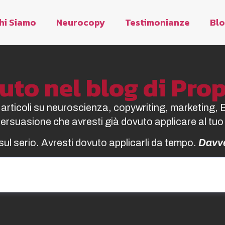
hi Siamo
Neurocopy
Testimonianze
Bl
to nel blog di Pr
i articoli su neuroscienza, copywriting, marketing, 
 persuasione che avresti già dovuto applicare al tuo
sul serio. Avresti dovuto applicarli da tempo.
Davv