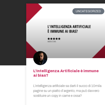
UNCATEGORIZED
L’Intelligenza Artificiale è immune
ai bias?
L’intelligenza artificiale sa darti il succo di 10mila
pagine su un piatto d’argento, ma può davvero
sostituire un copy in carne e ossa?