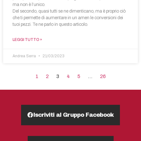
ma non è l’unico.
Del secondo, quasi tutti se ne dimenticano, ma è proprio ciò
che ti permette di aumentare in un amen le conversioni dei
tuoi pezzi. Te ne parlo in questo articolo.
LEGGI TUTTO »
Andrea Serra
21/03/2023
1
2
3
4
5
…
26
Iscriviti al Gruppo Facebook