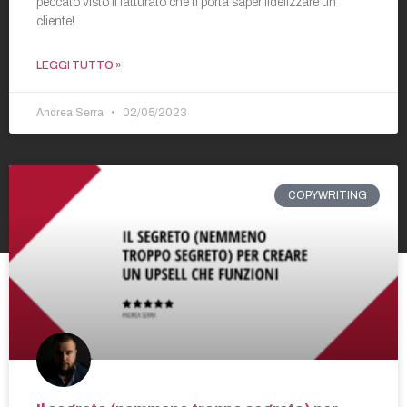
peccato visto il fatturato che ti porta saper fidelizzare un
cliente!
LEGGI TUTTO »
Andrea Serra
02/05/2023
COPYWRITING