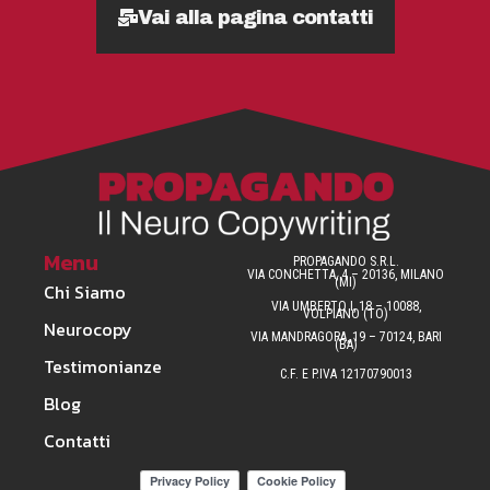
Vai alla pagina contatti
Menu
PROPAGANDO S.R.L.
VIA CONCHETTA, 4 – 20136, MILANO
(MI)
Chi Siamo
VIA UMBERTO I, 18 – 10088,
VOLPIANO (TO)
Neurocopy
VIA MANDRAGORA, 19 – 70124, BARI
(BA)
Testimonianze
C.F. E P.IVA 12170790013
Blog
Contatti