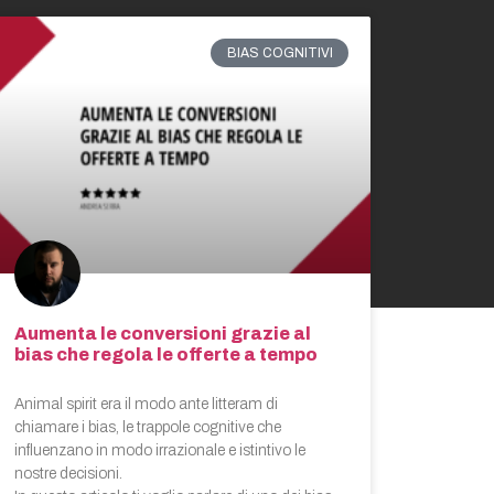
BIAS COGNITIVI
Aumenta le conversioni grazie al
bias che regola le offerte a tempo
Animal spirit era il modo ante litteram di
chiamare i bias, le trappole cognitive che
influenzano in modo irrazionale e istintivo le
nostre decisioni.