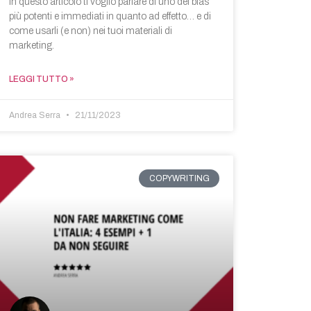
In questo articolo ti voglio parlare di uno dei bias
più potenti e immediati in quanto ad effetto… e di
come usarli (e non) nei tuoi materiali di
marketing.
LEGGI TUTTO »
Andrea Serra
21/11/2023
COPYWRITING