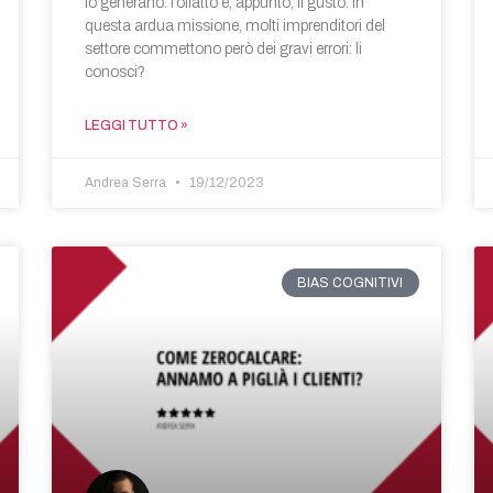
lo generano: l’olfatto e, appunto, il gusto. In
questa ardua missione, molti imprenditori del
settore commettono però dei gravi errori: li
conosci?
LEGGI TUTTO »
Andrea Serra
19/12/2023
BIAS COGNITIVI