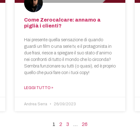
Come Zerocalcare: annamo a
piglià i clienti?
Hai presente quella sensazione di quando
guardi un film o una serie tv, e il protagonista in
due frasi, riesce a spiegare il suo stato d’animo
nei confronti di tutto il mondo che lo circonda?
Sembra funzionare su tutti (o quasi), ed è proprio
quello che puoi fare con i tuoi copy!
LEGGI TUTTO »
Andrea Serra
26/09/2023
1
2
3
…
26