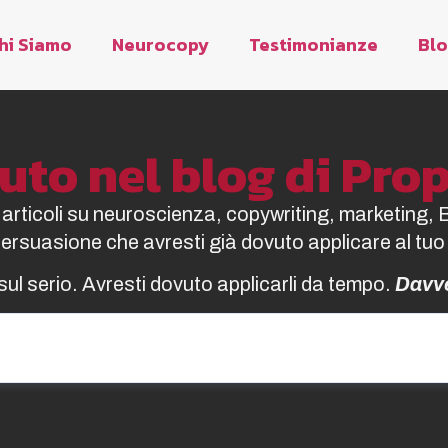
hi Siamo
Neurocopy
Testimonianze
Bl
to nel blog di Pr
i articoli su neuroscienza, copywriting, marketing, 
 persuasione che avresti già dovuto applicare al tuo
sul serio. Avresti dovuto applicarli da tempo.
Davv