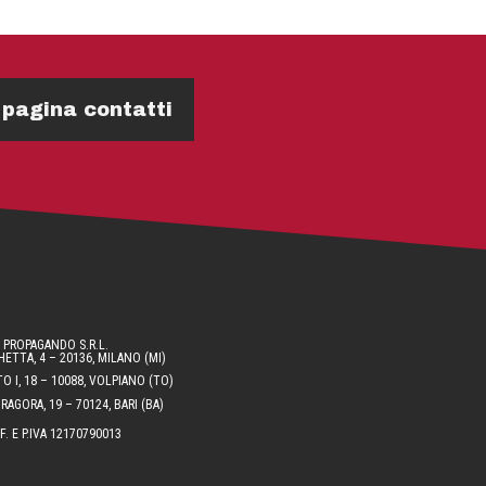
 pagina contatti
PROPAGANDO S.R.L.
ETTA, 4 – 20136, MILANO (MI)
O I, 18 – 10088, VOLPIANO (TO)
AGORA, 19 – 70124, BARI (BA)
.F. E P.IVA 12170790013