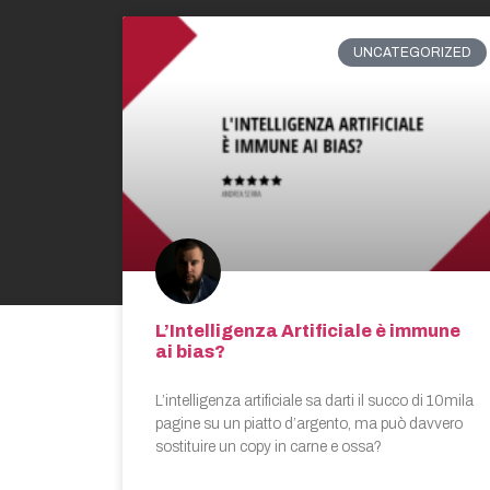
UNCATEGORIZED
L’Intelligenza Artificiale è immune
ai bias?
L’intelligenza artificiale sa darti il succo di 10mila
pagine su un piatto d’argento, ma può davvero
sostituire un copy in carne e ossa?