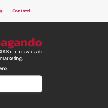
og
Contatti
opagando
BIAS e altri avanzati
 marketing.
ero
.