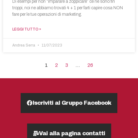
Di esempi per non “imparare a zoppicare” ce ne sono fin
troppi, noi ne abbiamo trovati 4 + 1 per farti capire cosa NON
fare per le tue operazioni di marketing.
LEGGI TUTTO »
Andrea Serra
11/07/2023
1
2
3
…
26
Iscriviti al Gruppo Facebook
Vai alla pagina contatti