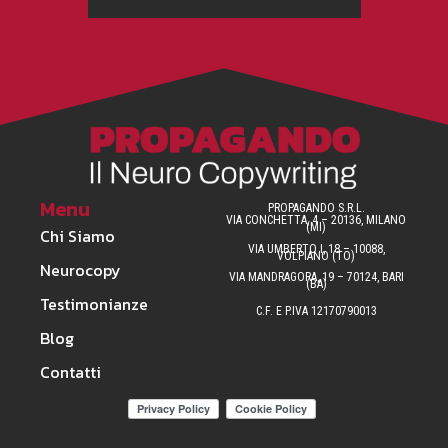
Menu
PROPAGANDO S.R.L.
VIA CONCHETTA, 4 – 20136, MILANO
(MI)
Chi Siamo
VIA UMBERTO I, 18 – 10088,
VOLPIANO (TO)
Neurocopy
VIA MANDRAGORA, 19 – 70124, BARI
(BA)
Testimonianze
C.F. E P.IVA 12170790013
Blog
Contatti