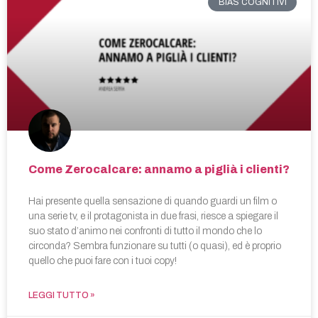
BIAS COGNITIVI
Come Zerocalcare: annamo a piglià i clienti?
Hai presente quella sensazione di quando guardi un film o
una serie tv, e il protagonista in due frasi, riesce a spiegare il
suo stato d’animo nei confronti di tutto il mondo che lo
circonda? Sembra funzionare su tutti (o quasi), ed è proprio
quello che puoi fare con i tuoi copy!
LEGGI TUTTO »