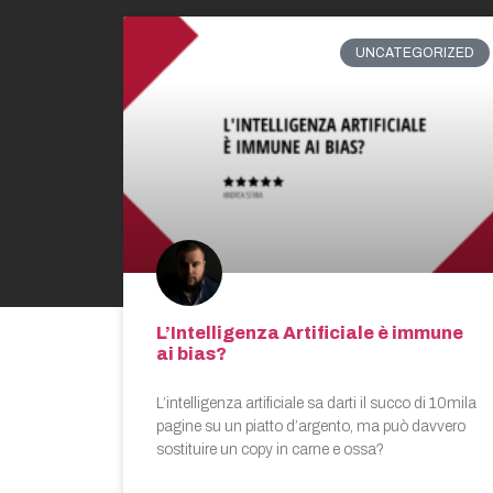
UNCATEGORIZED
L’Intelligenza Artificiale è immune
ai bias?
L’intelligenza artificiale sa darti il succo di 10mila
pagine su un piatto d’argento, ma può davvero
sostituire un copy in carne e ossa?