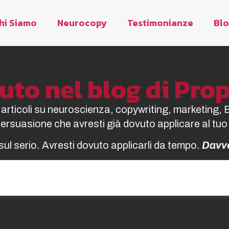
hi Siamo
Neurocopy
Testimonianze
Bl
to nel blog di Pr
i articoli su neuroscienza, copywriting, marketing, 
 persuasione che avresti già dovuto applicare al tuo
sul serio. Avresti dovuto applicarli da tempo.
Davv