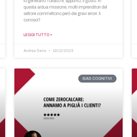
lo generano: l’olfatto e, appunto, il gusto. In
questa ardua missione, molti imprenditori del
settore commettono però dei gravi errori: li
conosci?
LEGGI TUTTO »
Andrea Serra
19/12/2023
BIAS COGNITIVI