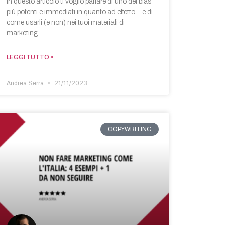
In questo articolo ti voglio parlare di uno dei bias
più potenti e immediati in quanto ad effetto… e di
come usarli (e non) nei tuoi materiali di
marketing.
LEGGI TUTTO »
Andrea Serra
21/11/2023
COPYWRITING