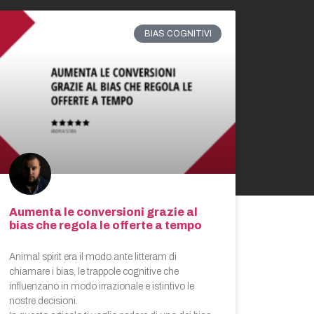
BIAS COGNITIVI
Aumenta le conversioni grazie al
bias che regola le offerte a tempo
Animal spirit era il modo ante litteram di
chiamare i bias, le trappole cognitive che
influenzano in modo irrazionale e istintivo le
nostre decisioni.