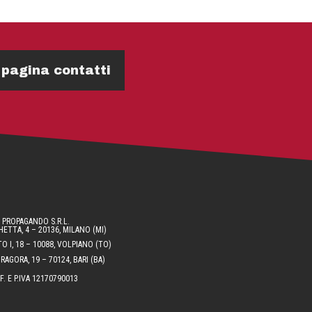
 pagina contatti
PROPAGANDO S.R.L.
ETTA, 4 – 20136, MILANO (MI)
O I, 18 – 10088, VOLPIANO (TO)
AGORA, 19 – 70124, BARI (BA)
.F. E P.IVA 12170790013