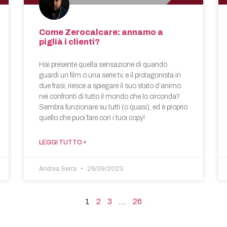
Come Zerocalcare: annamo a
piglià i clienti?
Hai presente quella sensazione di quando
guardi un film o una serie tv, e il protagonista in
due frasi, riesce a spiegare il suo stato d’animo
nei confronti di tutto il mondo che lo circonda?
Sembra funzionare su tutti (o quasi), ed è proprio
quello che puoi fare con i tuoi copy!
LEGGI TUTTO »
Andrea Serra
26/09/2023
1
2
3
…
26