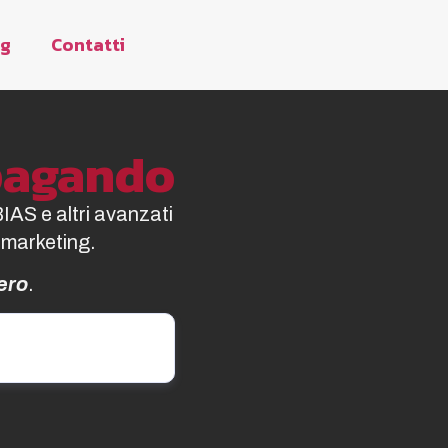
og
Contatti
opagando
BIAS e altri avanzati
 marketing.
ero
.