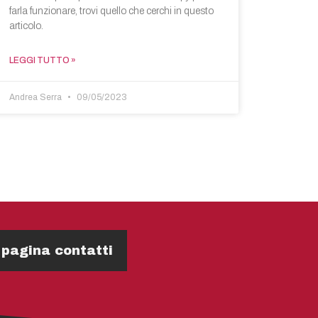
farla funzionare, trovi quello che cerchi in questo
articolo.
LEGGI TUTTO »
Andrea Serra
09/05/2023
 pagina contatti