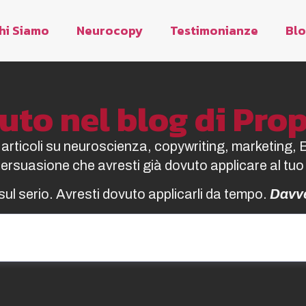
hi Siamo
Neurocopy
Testimonianze
Bl
to nel blog di Pr
i articoli su neuroscienza, copywriting, marketing, 
 persuasione che avresti già dovuto applicare al tuo
sul serio. Avresti dovuto applicarli da tempo.
Davv