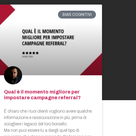
BIAS COGNITIVI
Qual è il momento migliore per
impostare campagne referral?
È chiaro che i tuoi clienti vogliono avere qualche
informazione e rassicurazione in più, prima di
sciogliere i legacci del loro borsello.
Ma non puoi essere tu a dargli quel tipo di