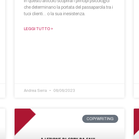
In questo articolo scoprirai i principi psicologici
che determinano la portata del passaparola tra i
tuoi clienti… o la sua inesistenza.
LEGGI TUTTO »
Andrea Serra
06/06/2023
COPYWRITING