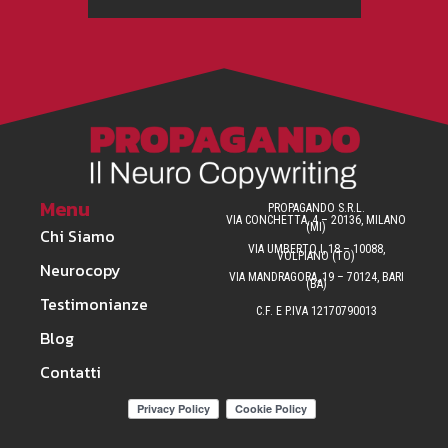
Menu
PROPAGANDO S.R.L.
VIA CONCHETTA, 4 – 20136, MILANO
(MI)
Chi Siamo
VIA UMBERTO I, 18 – 10088,
VOLPIANO (TO)
Neurocopy
VIA MANDRAGORA, 19 – 70124, BARI
(BA)
Testimonianze
C.F. E P.IVA 12170790013
Blog
Contatti