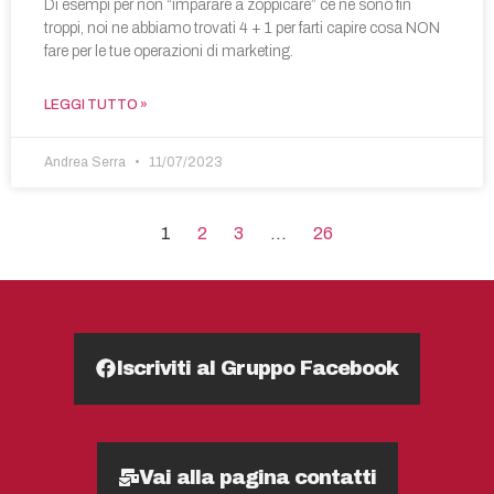
Di esempi per non “imparare a zoppicare” ce ne sono fin
troppi, noi ne abbiamo trovati 4 + 1 per farti capire cosa NON
fare per le tue operazioni di marketing.
LEGGI TUTTO »
Andrea Serra
11/07/2023
1
2
3
…
26
Iscriviti al Gruppo Facebook
Vai alla pagina contatti