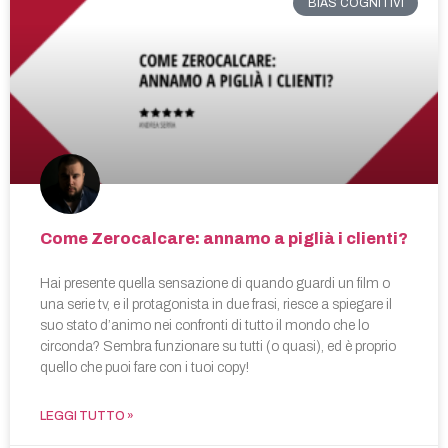
BIAS COGNITIVI
Come Zerocalcare: annamo a piglià i clienti?
Hai presente quella sensazione di quando guardi un film o
una serie tv, e il protagonista in due frasi, riesce a spiegare il
suo stato d’animo nei confronti di tutto il mondo che lo
circonda? Sembra funzionare su tutti (o quasi), ed è proprio
quello che puoi fare con i tuoi copy!
LEGGI TUTTO »