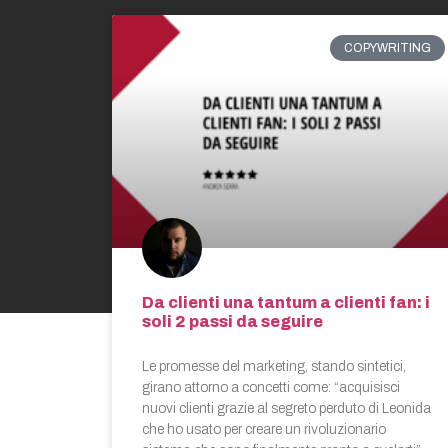
COPYWRITING
Da clienti una tantum a clienti fan: i
soli 2 passi da seguire
Le promesse del marketing, stando sintetici,
girano attorno a concetti come: “acquisisci
nuovi clienti grazie al segreto perduto di Leonida
che ho usato per creare un rivoluzionario