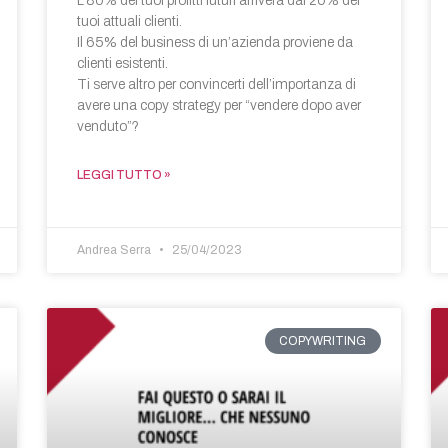
L’80% dei tuoi profitti futuri arriverà dal 20% dei
tuoi attuali clienti.
Il 65% del business di un’azienda proviene da
clienti esistenti.
Ti serve altro per convincerti dell’importanza di
avere una copy strategy per “vendere dopo aver
venduto”?
LEGGI TUTTO »
Andrea Serra
25/04/2023
COPYWRITING