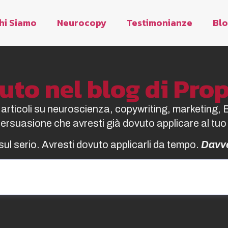
hi Siamo
Neurocopy
Testimonianze
Bl
to nel blog di Pr
i articoli su neuroscienza, copywriting, marketing, 
 persuasione che avresti già dovuto applicare al tuo
sul serio. Avresti dovuto applicarli da tempo.
Davv