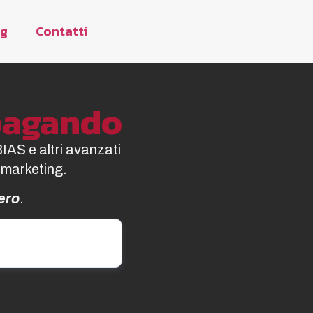
og
Contatti
opagando
BIAS e altri avanzati
 marketing.
ero
.