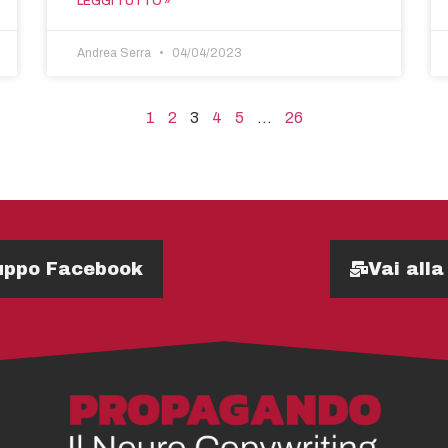
LEGGI TUTTO »
Andrea Serra
04/04/2023
1
2
3
4
5
…
26
Gruppo Facebook
Vai alla