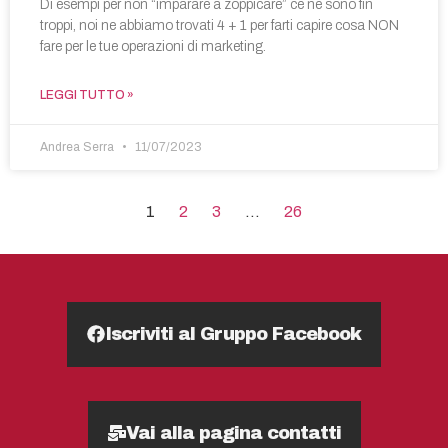
Di esempi per non “imparare a zoppicare” ce ne sono fin
troppi, noi ne abbiamo trovati 4 + 1 per farti capire cosa NON
fare per le tue operazioni di marketing.
LEGGI TUTTO »
Andrea Serra
11/07/2023
1
2
3
…
26
Iscriviti al Gruppo Facebook
Vai alla pagina contatti