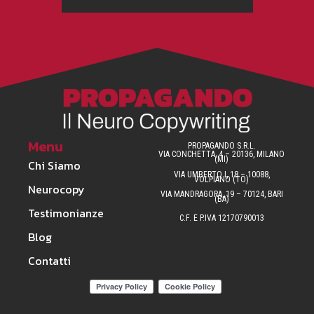
Menu
PROPAGANDO S.R.L.
VIA CONCHETTA, 4 – 20136, MILANO
(MI)
Chi Siamo
VIA UMBERTO I, 18 – 10088,
VOLPIANO (TO)
Neurocopy
VIA MANDRAGORA, 19 – 70124, BARI
(BA)
Testimonianze
C.F. E P.IVA 12170790013
Blog
Contatti