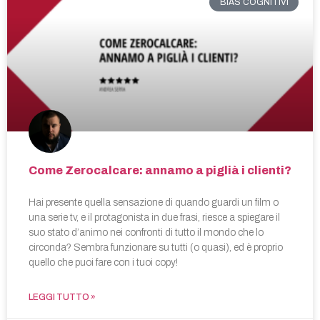
BIAS COGNITIVI
Come Zerocalcare: annamo a piglià i clienti?
Hai presente quella sensazione di quando guardi un film o
una serie tv, e il protagonista in due frasi, riesce a spiegare il
suo stato d’animo nei confronti di tutto il mondo che lo
circonda? Sembra funzionare su tutti (o quasi), ed è proprio
quello che puoi fare con i tuoi copy!
LEGGI TUTTO »