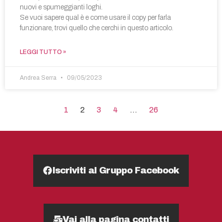
nuovi e spumeggianti loghi.
Se vuoi sapere qual è e come usare il copy per farla
funzionare, trovi quello che cerchi in questo articolo.
LEGGI TUTTO »
Andrea Serra
09/05/2023
1
2
3
4
…
26
Iscriviti al Gruppo Facebook
Vai alla pagina contatti