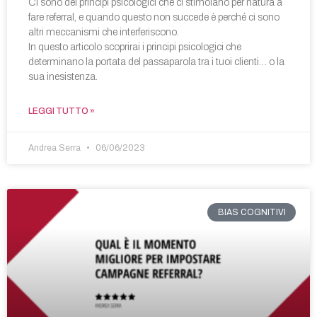
Ci sono dei principi psicologici che ci stimolano per natura a
fare referral, e quando questo non succede è perché ci sono
altri meccanismi che interferiscono.
In questo articolo scoprirai i principi psicologici che
determinano la portata del passaparola tra i tuoi clienti… o la
sua inesistenza.
LEGGI TUTTO »
Andrea Serra
06/06/2023
BIAS COGNITIVI