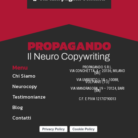
Menu
PROPAGANDO S.R.L.
VIA CONCHETTA, 4 – 20136, MILANO
(MI)
Chi Siamo
VIA UMBERTO I, 18 – 10088,
VOLPIANO (TO)
Neurocopy
VIA MANDRAGORA, 19 – 70124, BARI
(BA)
Testimonianze
C.F. E P.IVA 12170790013
Blog
Contatti