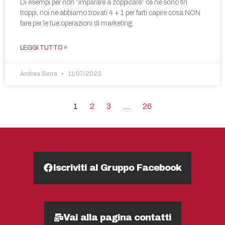
Di esempi per non “imparare a zoppicare” ce ne sono fin
troppi, noi ne abbiamo trovati 4 + 1 per farti capire cosa NON
fare per le tue operazioni di marketing.
LEGGI TUTTO »
Andrea Serra
11/07/2023
1
2
3
…
26
Iscriviti al Gruppo Facebook
Vai alla pagina contatti