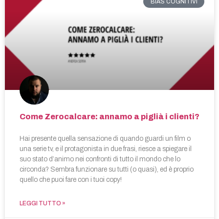
BIAS COGNITIVI
Come Zerocalcare: annamo a piglià i clienti?
Hai presente quella sensazione di quando guardi un film o
una serie tv, e il protagonista in due frasi, riesce a spiegare il
suo stato d’animo nei confronti di tutto il mondo che lo
circonda? Sembra funzionare su tutti (o quasi), ed è proprio
quello che puoi fare con i tuoi copy!
LEGGI TUTTO »