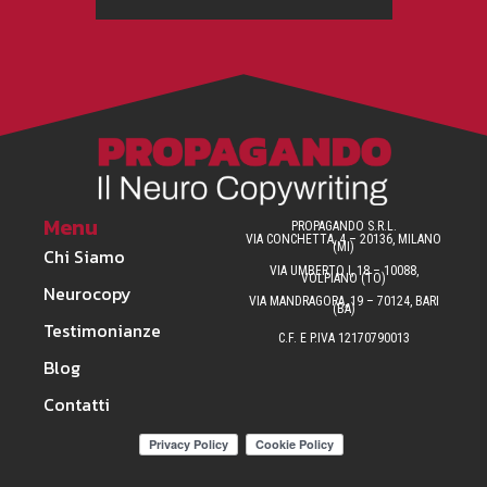
Menu
PROPAGANDO S.R.L.
VIA CONCHETTA, 4 – 20136, MILANO
(MI)
Chi Siamo
VIA UMBERTO I, 18 – 10088,
VOLPIANO (TO)
Neurocopy
VIA MANDRAGORA, 19 – 70124, BARI
(BA)
Testimonianze
C.F. E P.IVA 12170790013
Blog
Contatti