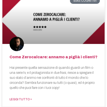
BIAS COGNITIVI
Come Zerocalcare: annamo a piglià i clienti?
Hai presente quella sensazione di quando guardi un film o
una serie tv, e il protagonista in due frasi, riesce a spiegare il
suo stato d’animo nei confronti di tutto il mondo che lo
circonda? Sembra funzionare su tutti (o quasi), ed è proprio
quello che puoi fare con i tuoi copy!
LEGGI TUTTO »