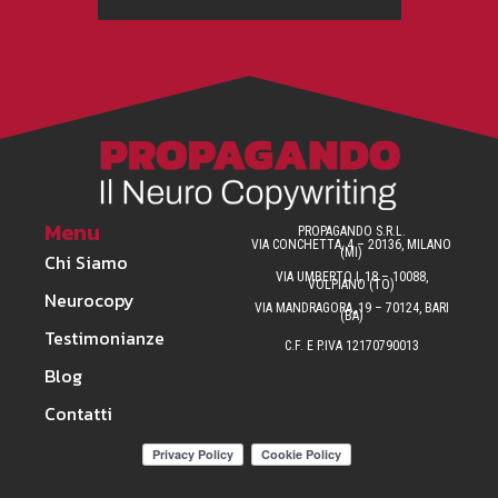
Menu
PROPAGANDO S.R.L.
VIA CONCHETTA, 4 – 20136, MILANO
(MI)
Chi Siamo
VIA UMBERTO I, 18 – 10088,
VOLPIANO (TO)
Neurocopy
VIA MANDRAGORA, 19 – 70124, BARI
(BA)
Testimonianze
C.F. E P.IVA 12170790013
Blog
Contatti