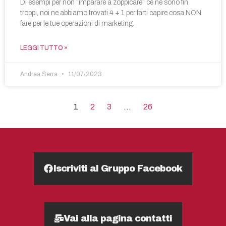
Di esempi per non “imparare a zoppicare” ce ne sono fin
troppi, noi ne abbiamo trovati 4 + 1 per farti capire cosa NON
fare per le tue operazioni di marketing.
LEGGI TUTTO »
Andrea Serra
11/07/2023
1
2
3
…
26
Iscriviti al Gruppo Facebook
Vai alla pagina contatti