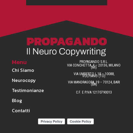
Menu
PROPAGANDO S.R.L.
VIA CONCHETTA, 4 – 20136, MILANO
(MI)
Chi Siamo
VIA UMBERTO I, 18 – 10088,
VOLPIANO (TO)
Neurocopy
VIA MANDRAGORA, 19 – 70124, BARI
(BA)
Testimonianze
C.F. E P.IVA 12170790013
Blog
Contatti