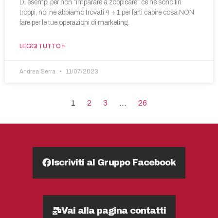
Di esempi per non “imparare a zoppicare” ce ne sono fin
troppi, noi ne abbiamo trovati 4 + 1 per farti capire cosa NON
fare per le tue operazioni di marketing.
LEGGI TUTTO »
Andrea Serra
11/07/2023
1
2
3
…
26
Iscriviti al Gruppo Facebook
Vai alla pagina contatti