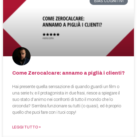
BIAS COGNITIVI
Come Zerocalcare: annamo a piglià i clienti?
Hai presente quella sensazione di quando guardi un film o
una serie tv, e il protagonista in due frasi, riesce a spiegare il
suo stato d’animo nei confronti di tutto il mondo che lo
circonda? Sembra funzionare su tutti (o quasi), ed è proprio
quello che puoi fare con i tuoi copy!
LEGGI TUTTO »