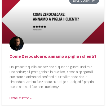
BIAS COGNITIVI
Come Zerocalcare: annamo a piglià i clienti?
Hai presente quella sensazione di quando guardi un film o
una serie tv, e il protagonista in due frasi, riesce a spiegare il
suo stato d’animo nei confronti di tutto il mondo che lo
circonda? Sembra funzionare su tutti (o quasi), ed è proprio
quello che puoi fare con i tuoi copy!
LEGGI TUTTO »