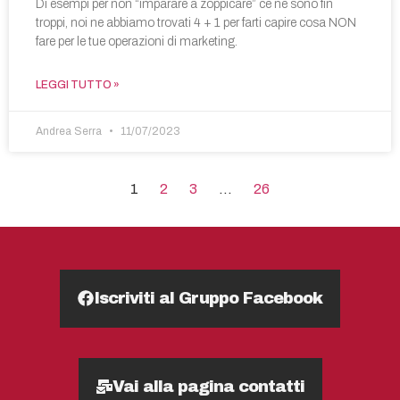
Di esempi per non “imparare a zoppicare” ce ne sono fin
troppi, noi ne abbiamo trovati 4 + 1 per farti capire cosa NON
fare per le tue operazioni di marketing.
LEGGI TUTTO »
Andrea Serra
11/07/2023
1
2
3
…
26
Iscriviti al Gruppo Facebook
Vai alla pagina contatti