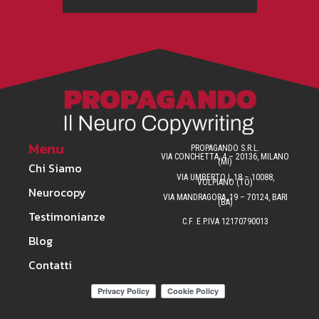
Menu
PROPAGANDO S.R.L.
VIA CONCHETTA, 4 – 20136, MILANO
(MI)
Chi Siamo
VIA UMBERTO I, 18 – 10088,
VOLPIANO (TO)
Neurocopy
VIA MANDRAGORA, 19 – 70124, BARI
(BA)
Testimonianze
C.F. E P.IVA 12170790013
Blog
Contatti