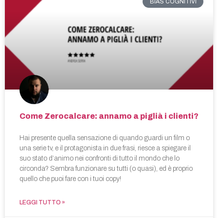
BIAS COGNITIVI
Come Zerocalcare: annamo a piglià i clienti?
Hai presente quella sensazione di quando guardi un film o
una serie tv, e il protagonista in due frasi, riesce a spiegare il
suo stato d’animo nei confronti di tutto il mondo che lo
circonda? Sembra funzionare su tutti (o quasi), ed è proprio
quello che puoi fare con i tuoi copy!
LEGGI TUTTO »