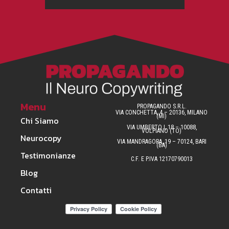
Menu
PROPAGANDO S.R.L.
VIA CONCHETTA, 4 – 20136, MILANO
(MI)
Chi Siamo
VIA UMBERTO I, 18 – 10088,
VOLPIANO (TO)
Neurocopy
VIA MANDRAGORA, 19 – 70124, BARI
(BA)
Testimonianze
C.F. E P.IVA 12170790013
Blog
Contatti