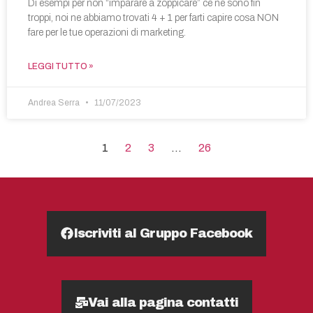
Di esempi per non “imparare a zoppicare” ce ne sono fin
troppi, noi ne abbiamo trovati 4 + 1 per farti capire cosa NON
fare per le tue operazioni di marketing.
LEGGI TUTTO »
Andrea Serra
11/07/2023
1
2
3
…
26
Iscriviti al Gruppo Facebook
Vai alla pagina contatti