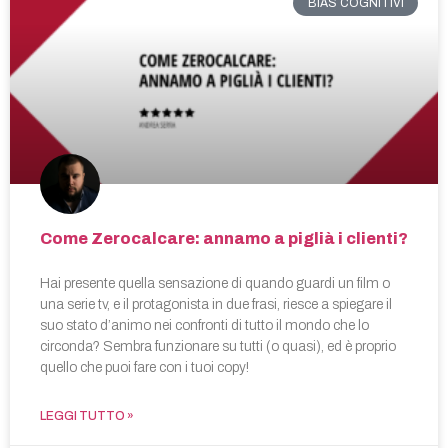
BIAS COGNITIVI
Come Zerocalcare: annamo a piglià i clienti?
Hai presente quella sensazione di quando guardi un film o
una serie tv, e il protagonista in due frasi, riesce a spiegare il
suo stato d’animo nei confronti di tutto il mondo che lo
circonda? Sembra funzionare su tutti (o quasi), ed è proprio
quello che puoi fare con i tuoi copy!
LEGGI TUTTO »