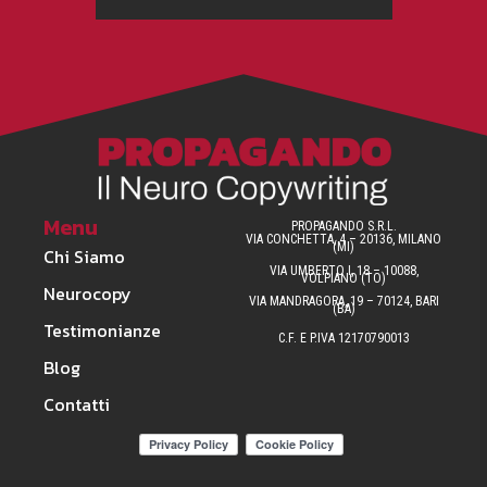
Menu
PROPAGANDO S.R.L.
VIA CONCHETTA, 4 – 20136, MILANO
(MI)
Chi Siamo
VIA UMBERTO I, 18 – 10088,
VOLPIANO (TO)
Neurocopy
VIA MANDRAGORA, 19 – 70124, BARI
(BA)
Testimonianze
C.F. E P.IVA 12170790013
Blog
Contatti