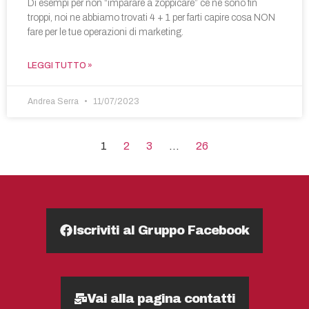
Di esempi per non “imparare a zoppicare” ce ne sono fin
troppi, noi ne abbiamo trovati 4 + 1 per farti capire cosa NON
fare per le tue operazioni di marketing.
LEGGI TUTTO »
Andrea Serra
11/07/2023
1
2
3
…
26
Iscriviti al Gruppo Facebook
Vai alla pagina contatti