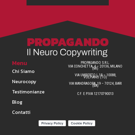
Menu
PROPAGANDO S.R.L.
VIA CONCHETTA, 4 – 20136, MILANO
(MI)
Chi Siamo
VIA UMBERTO I, 18 – 10088,
VOLPIANO (TO)
Neurocopy
VIA MANDRAGORA, 19 – 70124, BARI
(BA)
Testimonianze
C.F. E P.IVA 12170790013
Blog
Contatti