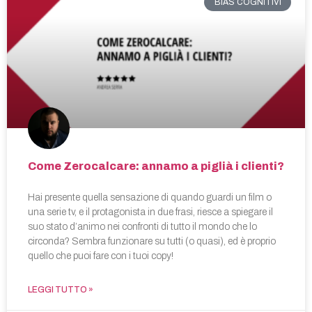
BIAS COGNITIVI
Come Zerocalcare: annamo a piglià i clienti?
Hai presente quella sensazione di quando guardi un film o
una serie tv, e il protagonista in due frasi, riesce a spiegare il
suo stato d’animo nei confronti di tutto il mondo che lo
circonda? Sembra funzionare su tutti (o quasi), ed è proprio
quello che puoi fare con i tuoi copy!
LEGGI TUTTO »