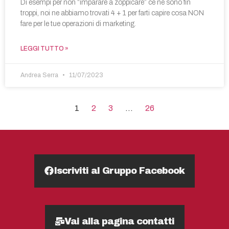
Di esempi per non “imparare a zoppicare” ce ne sono fin
troppi, noi ne abbiamo trovati 4 + 1 per farti capire cosa NON
fare per le tue operazioni di marketing.
LEGGI TUTTO »
Andrea Serra
11/07/2023
1
2
3
…
26
Iscriviti al Gruppo Facebook
Vai alla pagina contatti