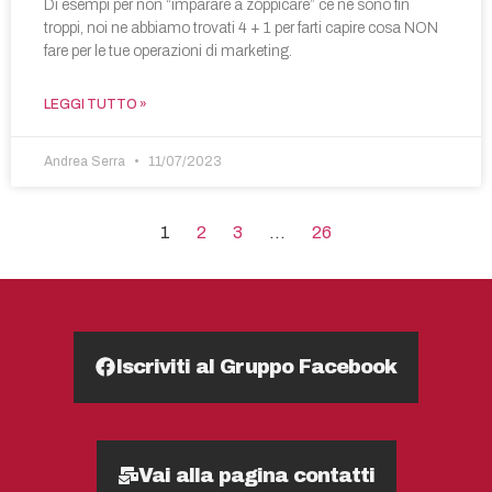
Di esempi per non “imparare a zoppicare” ce ne sono fin
troppi, noi ne abbiamo trovati 4 + 1 per farti capire cosa NON
fare per le tue operazioni di marketing.
LEGGI TUTTO »
Andrea Serra
11/07/2023
1
2
3
…
26
Iscriviti al Gruppo Facebook
Vai alla pagina contatti