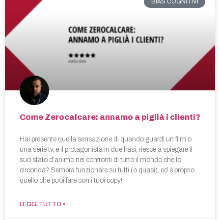
BIAS COGNITIVI
Come Zerocalcare: annamo a piglià i clienti?
Hai presente quella sensazione di quando guardi un film o
una serie tv, e il protagonista in due frasi, riesce a spiegare il
suo stato d’animo nei confronti di tutto il mondo che lo
circonda? Sembra funzionare su tutti (o quasi), ed è proprio
quello che puoi fare con i tuoi copy!
LEGGI TUTTO »