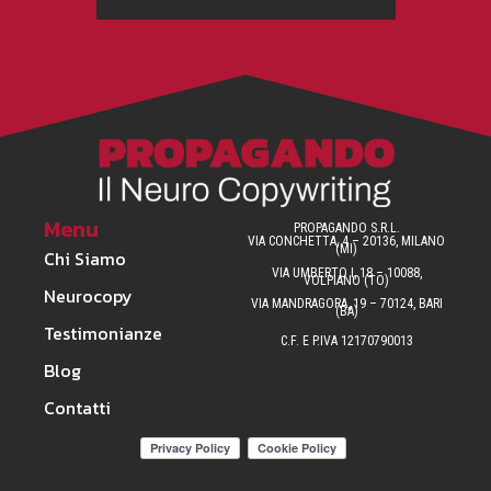
Menu
PROPAGANDO S.R.L.
VIA CONCHETTA, 4 – 20136, MILANO
(MI)
Chi Siamo
VIA UMBERTO I, 18 – 10088,
VOLPIANO (TO)
Neurocopy
VIA MANDRAGORA, 19 – 70124, BARI
(BA)
Testimonianze
C.F. E P.IVA 12170790013
Blog
Contatti