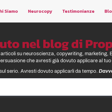
hi Siamo
Neurocopy
Testimonianze
Bl
to nel blog di Pr
i articoli su neuroscienza, copywriting, marketing, 
 persuasione che avresti già dovuto applicare al tuo
sul serio. Avresti dovuto applicarli da tempo.
Davv