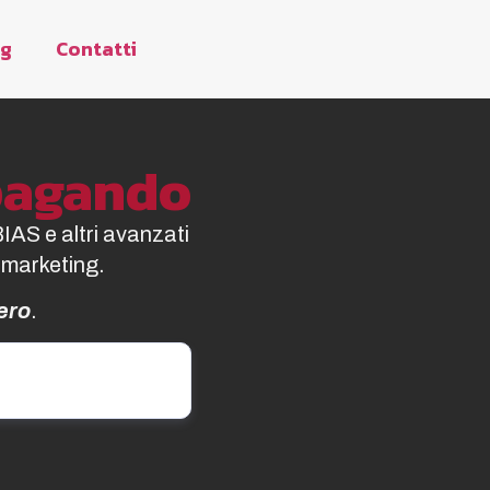
og
Contatti
opagando
BIAS e altri avanzati
 marketing.
ero
.