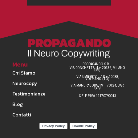
Menu
PROPAGANDO S.R.L.
VIA CONCHETTA, 4 – 20136, MILANO
(MI)
Chi Siamo
VIA UMBERTO I, 18 – 10088,
VOLPIANO (TO)
Neurocopy
VIA MANDRAGORA, 19 – 70124, BARI
(BA)
Testimonianze
C.F. E P.IVA 12170790013
Blog
Contatti