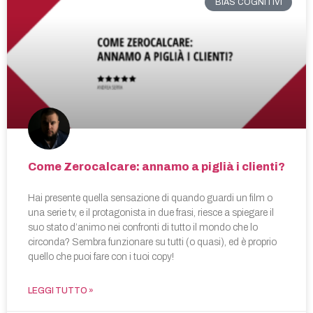
BIAS COGNITIVI
Come Zerocalcare: annamo a piglià i clienti?
Hai presente quella sensazione di quando guardi un film o
una serie tv, e il protagonista in due frasi, riesce a spiegare il
suo stato d’animo nei confronti di tutto il mondo che lo
circonda? Sembra funzionare su tutti (o quasi), ed è proprio
quello che puoi fare con i tuoi copy!
LEGGI TUTTO »