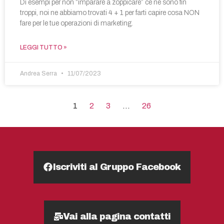
Di esempi per non “imparare a zoppicare” ce ne sono fin
troppi, noi ne abbiamo trovati 4 + 1 per farti capire cosa NON
fare per le tue operazioni di marketing.
LEGGI TUTTO »
Andrea Serra
11/07/2023
1
2
3
…
26
Iscriviti al Gruppo Facebook
Vai alla pagina contatti