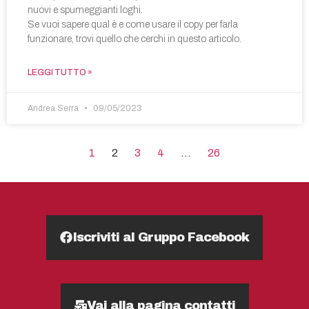
nuovi e spumeggianti loghi.
Se vuoi sapere qual è e come usare il copy per farla
funzionare, trovi quello che cerchi in questo articolo.
LEGGI TUTTO »
Andrea Serra
09/05/2023
1
2
3
4
…
26
Iscriviti al Gruppo Facebook
Vai alla pagina contatti