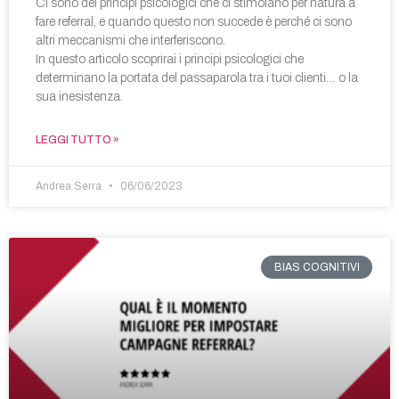
Ci sono dei principi psicologici che ci stimolano per natura a
fare referral, e quando questo non succede è perché ci sono
altri meccanismi che interferiscono.
In questo articolo scoprirai i principi psicologici che
determinano la portata del passaparola tra i tuoi clienti… o la
sua inesistenza.
LEGGI TUTTO »
Andrea Serra
06/06/2023
BIAS COGNITIVI