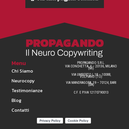
Menu
PROPAGANDO S.R.L.
VIA CONCHETTA, 4 – 20136, MILANO
(MI)
Chi Siamo
VIA UMBERTO I, 18 – 10088,
VOLPIANO (TO)
Neurocopy
VIA MANDRAGORA, 19 – 70124, BARI
(BA)
Testimonianze
C.F. E P.IVA 12170790013
Blog
Contatti